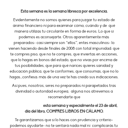
Esta semana es la semana libresca por excelencia.
Evidentemente no somos quienes para juzgar tu estado de
ánimo financiero ni para examinar cómo, cuándo y de qué
manera utilizas tu circulante en forma de euros. Lo que si
podemos es aconsejarte. Otros aparentemente más
preparados- casi siempre son “ellos”, entes masculinos- lo
vienen haciendo desde finales de 2008 con total impunidad: que
te compres piso, que no te compres, que inviertas en acciones,
que lo hagas en bonos del estado, que no vivas por encima de
tus posibilidades, que para qué narices quieres sanidad y
educación pública, que te conformes, que consumas, que no lo
hagas…confiesa: más de una vez te has creído sus indicaciones.
Así pues, nosotros, seres no preparados ni parapetados tras
divinidad o autoridad europea, alguna nos atrevemos a
recomendarte que
esta semana y especialmente el 23 de abril,
día del libro, COMPRES LIBROS EN CÁLAMO.
Te garantizamos que si lo haces con prudencia y criterio-
podemos ayudarte- no te sentará nada mal ni complicarás tu