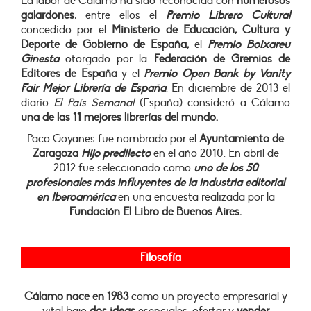
La labor de Cálamo ha sido reconocida con
numerosos
galardones
, entre ellos el
Premio Librero Cultural
concedido por el
Ministerio de Educación, Cultura y
Deporte de Gobierno de España,
el
Premio Boixareu
Ginesta
otorgado por la
Federación de Gremios de
Editores de España
y el
Premio Open Bank by Vanity
Fair Mejor Librería de España
.
En diciembre de 2013 el
diario
El País Semanal
(España) consideró a Cálamo
una de las 11 mejores librerías del mundo.
Paco Goyanes fue nombrado por el
Ayuntamiento de
Zaragoza
Hijo predilecto
en el año 2010. En abril de
2012 fue seleccionado como
uno de los 50
profesionales más influyentes de la industria editorial
en Iberoamérica
en una encuesta realizada por la
Fundación El Libro de Buenos Aires.
Filosofía
Cálamo nace en 1983
como un proyecto empresarial y