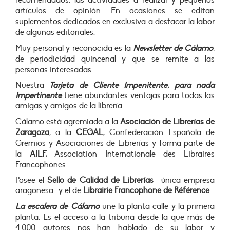
recomendados, las actividades a realizar y pequeños
artículos de opinión. En ocasiones se editan
suplementos dedicados en exclusiva a destacar la labor
de algunas editoriales.
Muy personal y reconocida es la
Newsletter de Cálamo
,
de periodicidad quincenal y que se remite a las
personas interesadas.
Nuestra
Tarjeta de Cliente Impenitente, para nada
Impertinente
tiene abundantes ventajas para todas las
amigas y amigos de la librería.
Cálamo está agremiada a la
Asociación de Librerías de
Zaragoza
, a la
CEGAL
, Confederación Española de
Gremios y Asociaciones de Librerías y forma parte de
la
AILF,
Association Internationale des Libraires
Francophones
Posee el
Sello de Calidad de Librerías
–única empresa
aragonesa- y el de
Librairie Francophone de Référence
.
La escalera de Cálamo
une la planta calle y la primera
planta. Es el acceso a la tribuna desde la que más de
4.000
autores
nos han hablado de su labor y