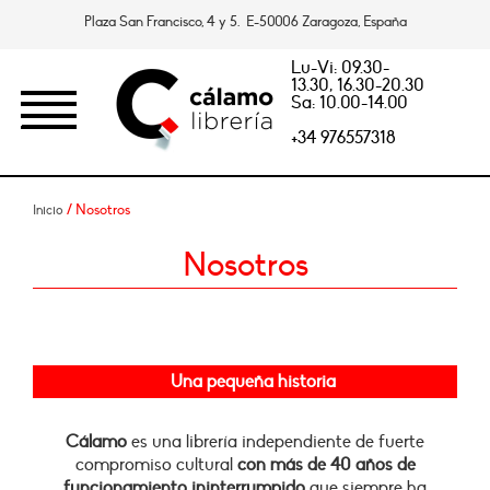
Plaza San Francisco, 4 y 5. E-50006 Zaragoza, España
Lu-Vi: 09.30-
13.30, 16.30-20.30
Sa: 10.00-14.00
+34 976557318
/ Nosotros
Inicio
Nosotros
Una pequeña historia
Cálamo
es
una librería independiente de fuerte
compromiso cultural
con más de 40 años de
funcionamiento
ininterrumpido
que siempre ha