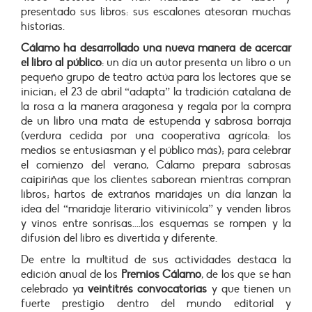
presentado sus libros: s
us escalones atesoran muchas
historias.
Cálamo ha desarrollado una nueva manera de acercar
el libro al público
:
un día un autor presenta un libro o un
pequeño grupo de teatro actúa para los lectores que se
inician; el 23 de abril “adapta” la tradición catalana de
la rosa a la manera aragonesa y regala por la compra
de un libro una mata de estupenda y sabrosa borraja
(verdura cedida por una cooperativa agrícola: los
medios se entusiasman y el público más); para celebrar
el comienzo del verano, Cálamo prepara sabrosas
caipiriñas que los clientes saborean mientras compran
libros; hartos de extraños maridajes un día lanzan la
idea del “maridaje literario vitivinícola” y venden libros
y vinos entre sonrisas....los esquemas se rompen y la
difusión del libro es divertida y diferente.
De entre la multitud de sus actividades destaca la
edición anual de los
Premios Cálamo
, de los que se han
celebrado ya
veintitrés convocatorias
y que tienen un
fuerte prestigio dentro del mundo editorial y