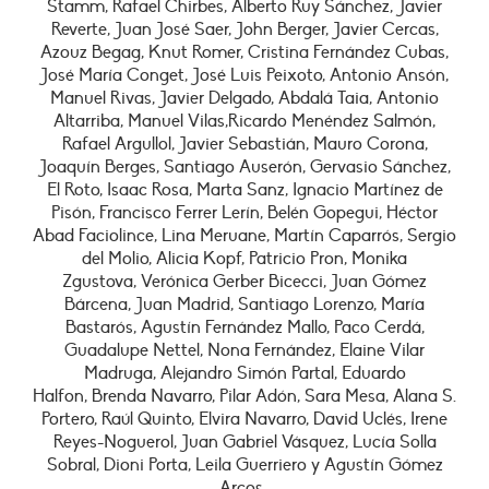
Stamm, Rafael Chirbes, Alberto Ruy Sánchez, Javier
Reverte, Juan José Saer, John Berger, Javier Cercas,
Azouz Begag, Knut Romer, Cristina Fernández Cubas,
José María Conget, José Luis Peixoto, Antonio Ansón,
Manuel Rivas, Javier Delgado, Abdalá Taia, Antonio
Altarriba, Manuel Vilas,Ricardo Menéndez Salmón,
Rafael Argullol, Javier Sebastián, Mauro Corona,
Joaquín Berges, Santiago Auserón, Gervasio Sánchez,
El Roto, Isaac Rosa, Marta Sanz, Ignacio Martínez de
Pisón, Francisco Ferrer Lerín, Belén Gopegui, Héctor
Abad Faciolince, Lina Meruane, Martín Caparrós, Sergio
del Molio, Alicia Kopf, Patricio Pron, Monika
Zgustova, Verónica Gerber Bicecci, Juan Gómez
Bárcena, Juan Madrid, Santiago Lorenzo, María
Bastarós, Agustín Fernández Mallo, Paco Cerdá,
Guadalupe Nettel, Nona Fernández, Elaine Vilar
Madruga, Alejandro Simón Partal, Eduardo
Halfon, Brenda Navarro, Pilar Adón, Sara Mesa, Alana S.
Portero, Raúl Quinto, Elvira Navarro, David Uclés, Irene
Reyes-Noguerol, Juan Gabriel Vásquez, Lucía Solla
Sobral, Dioni Porta, Leila Guerriero y Agustín Gómez
Arcos.