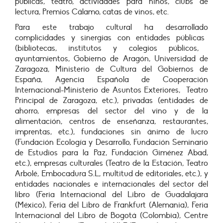
públicas, teatro, actividades para niños, clubs de
lectura,
Premios Cálamo, catas de vinos,
etc.
Para este trabajo cultural ha
desarrolla
do
complicidades
y sinergias
con entidades públicas
(bibliotecas, institutos y colegios públicos,
ayuntamientos, Gobierno de Aragón,
Universidad de
Zaragoza, Ministerio de Cultura del Gobiernos de
España, Agencia Española de Cooperación
Internacional-Ministerio de Asuntos Exteriores, Teatro
Principal de Zaragoza, etc.),
privadas
(
entidades de
ahorro
, empresas del sector del vino y de la
alimentación, centros de enseñanza, restaurantes
,
imprentas,
etc.)
, fundaciones sin ánimo de lucro
(
Fundación Ecología y Desarrollo,
Fundación Seminario
de Estudios para la Paz, Fundación Giménez Abad,
etc.), empresas culturales (Teatro de la Estación, Teatro
Arbolé, Embocadura S.L, multitud de editoriales, etc.), y
entidades nacionales e internacionales del sector del
libro (Feria Internacional del Libro de Guadalajara
(México), Feria del Libro de Frankfurt (Alemania), Feria
Internacional del Libro de Bogotá (Colombia), Centre