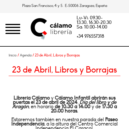
Plaza San Francisco, 4 y 5. E-50006 Zaragoza, España
Lu-Vi: 09.30-
13.30, 16.30-20.30
Sa: 10.00-14.00
+34 976557318
/
/ 23 de Abril, Libros y Borrajas
Inicio
Agenda
23 de Abril, Libros y Borrajas
Librería Cálamo
y
Cálamo Infantil abrirán sus
puertas el
23 de abril
de 2024
,
Día del libro y de
Aragón
, en horario
de 10:30 a 14:00
y de
17:30 a
20:00 horas
.
Estaremos también en nuestra parada del
Paseo
Independencia
, a la
altura del Centro Comercial
Independencia El Caracol.