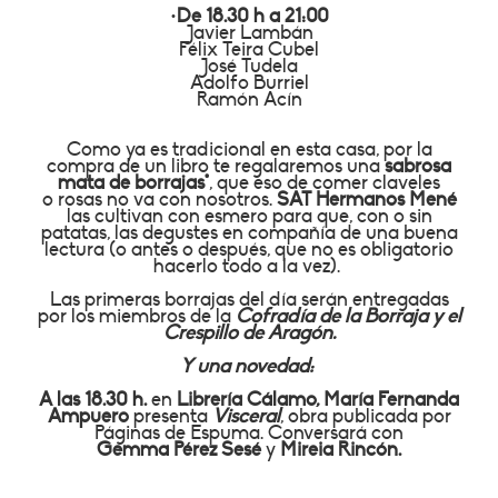
·De 18.30 h a 21:00
Javier Lambán
Félix Teira Cubel
José Tudela
Adolfo Burriel
Ramón Acín
Como ya es tradicional en esta casa, por la
compra de un libro te
regalaremos una
sabrosa
mata de borrajas*
, que eso de comer claveles
o
rosas no va con nosotros.
SAT Hermanos Mené
las cultivan con esmero
para que, con o sin
patatas, las degustes en compañía de una buena
lectura
(o antes o después, que no es obligatorio
hacerlo todo a la vez).
Las primeras
borrajas del día serán entregadas
por los miembros de la
Cofradía de la
Borraja y el
Crespillo de Aragón.
Y una novedad:
A las 18.30 h.
en
Librería Cálamo, María Fernanda
Ampuero
presenta
Visceral
, obra publicada por
Páginas de Espuma. Conversará con
Gemma
Pérez Sesé
y
Mireia Rincón.