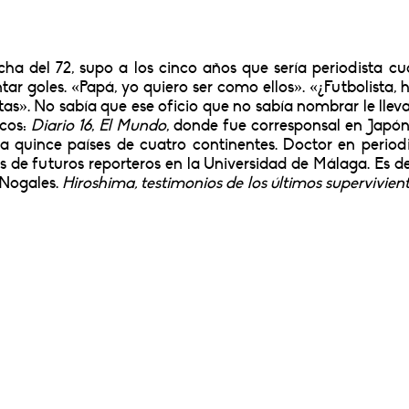
cha del 72, supo a los cinco años que sería periodista c
r goles. «Papá, yo quiero ser como ellos». «¿Futbolista, hi
stas». No sabía que ese oficio que no sabía nombrar le lleva
icos:
Diario 16
,
El Mundo
, donde fue corresponsal en Japón
a quince países de cuatro continentes. Doctor en period
as de futuros reporteros en la Universidad de Málaga. Es d
 Nogales.
Hiroshima, testimonios de los últimos supervivien