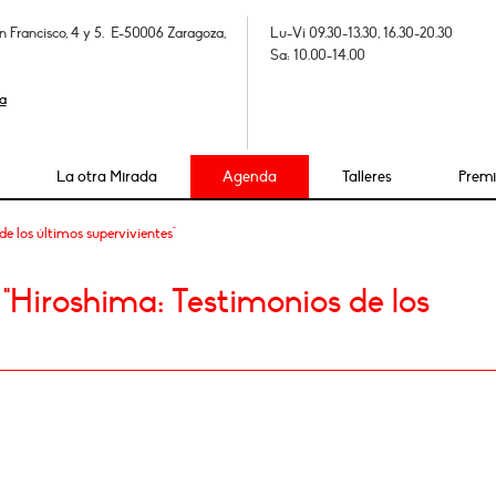
n Francisco, 4 y 5. E-50006 Zaragoza,
Lu-Vi 09.30-13.30, 16.30-20.30
Sa: 10.00-14.00
a
La otra Mirada
Agenda
Talleres
Prem
e los últimos supervivientes"
"Hiroshima: Testimonios de los