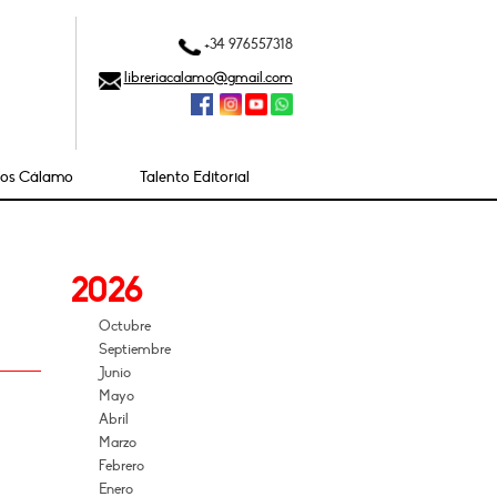
+34 976557318
libreriacalamo@gmail.com
ios Cálamo
Talento Editorial
2026
Octubre
Septiembre
Junio
Mayo
Abril
Marzo
Febrero
Enero