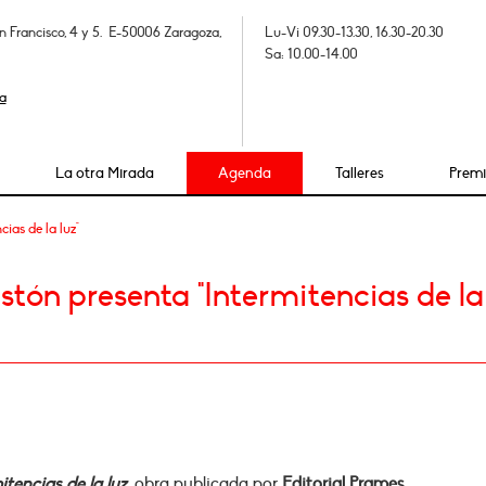
n Francisco, 4 y 5. E-50006 Zaragoza,
Lu-Vi 09.30-13.30, 16.30-20.30
Sa: 10.00-14.00
a
La otra Mirada
Agenda
Talleres
Prem
ias de la luz"
tón presenta "Intermitencias de la
itencias de la luz
, obra publicada por
Editorial Prames.