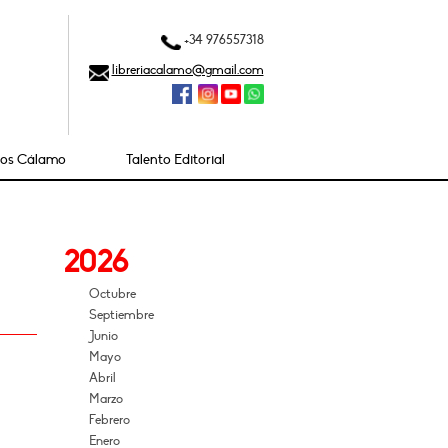
+34 976557318
libreriacalamo@gmail.com
ios Cálamo
Talento Editorial
2026
Octubre
Septiembre
Junio
Mayo
Abril
Marzo
Febrero
Enero