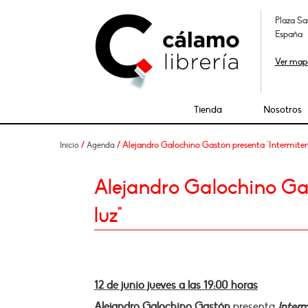
Plaza Sa
España
Ver map
Tienda
Nosotros
/
/ Alejandro Galochino Gastón presenta "Intermitenc
Inicio
Agenda
Alejandro Galochino Gas
luz"
12 de junio jueves a las 19:00 horas
Alejandro Galochino Gastón
presenta
Interm