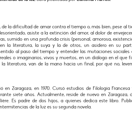
, de la dificultad de amar contra el tiempo o, más bien, pese al 
orientado, asiste a la extinción del amor, al dolor de envejece
as, sumido en una profunda crisis (personal, amorosa, existencia
n la literatura, la suya y la de otros, un asidero en su part
sentido al paso del tiempo y entender las mutaciones sociales
eales o imaginarios, vivos y muertos, en un diálogo en el que f
a literatura, van de la mano hacia un final, por qué no, leve
ó en Zaragoza, en 1970. Cursó estudios de Filología Francesa 
rante siete años. Actualmente, reside de nuevo en Zaragoza, 
ière. Es padre de dos hijos, a quienes dedica este libro. Publ
 Intermitencias de la luz es su segunda novela.