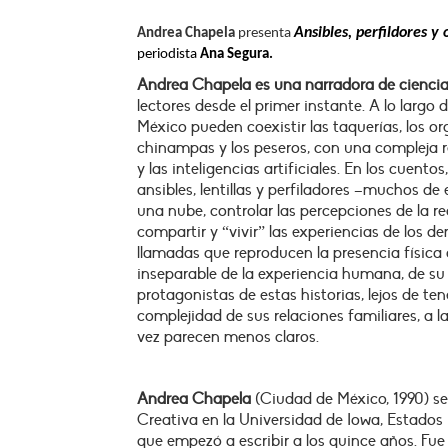
Ansibles, perfildores y
Andrea Chapela
presenta
periodista
Ana Segura.
Andrea Chapela es una narradora de ciencia 
lectores desde el primer instante. A lo larg
México pueden coexistir las taquerías, los orga
chinampas y los peseros, con una compleja 
y las inteligencias artificiales. En los cuent
ansibles, lentillas y perfiladores –muchos d
una nube, controlar las percepciones de la r
compartir y “vivir” las experiencias de los d
llamadas que reproducen la presencia física 
inseparable de la experiencia humana, de su 
protagonistas de estas historias, lejos de tene
complejidad de sus relaciones familiares, a l
vez parecen menos claros.
Andrea Chapela
(Ciudad de México, 1990) s
Creativa en la Universidad de Iowa, Estados 
que empezó a escribir a los quince años. F