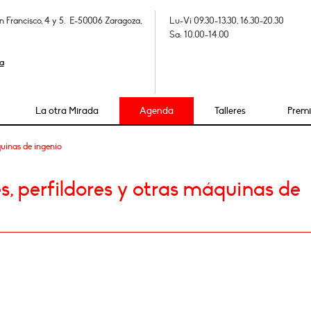
n Francisco, 4 y 5. E-50006 Zaragoza,
Lu-Vi 09.30-13.30, 16.30-20.30
Sa: 10.00-14.00
a
La otra Mirada
Agenda
Talleres
Prem
uinas de ingenio
, perfildores y otras máquinas de