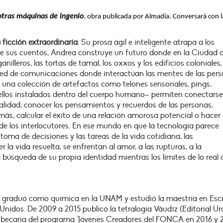
 otras máquinas de ingenio
, obra publicada por Almadía. Conversará con l
ficción extraordinaria
. Su prosa ágil e inteligente atrapa a los
o de sus cuentos, Andrea construye un futuro donde en la Ciudad 
nilleros, las tortas de tamal, los oxxos y los edificios coloniales,
red de comunicaciones donde interactúan las mentes de las per
os, una colección de artefactos como telones sensoriales, pings,
e ellos instalados dentro del cuerpo humano– permiten conectarse
ealidad, conocer los pensamientos y recuerdos de las personas,
emás, calcular el éxito de una relación amorosa potencial o hacer
de los interlocutores. En ese mundo en que la tecnología parece
toma de decisiones y las tareas de la vida cotidiana, las
r la vida resuelta, se enfrentan al amor, a las rupturas, a la
a búsqueda de su propia identidad mientras los límites de lo real
e graduó como química en la UNAM y estudió la maestría en Escr
Unidos. De 2009 a 2015 publicó la tetralogía Vâudïz (Editorial U
ue becaria del programa Jóvenes Creadores del FONCA en 2016 y