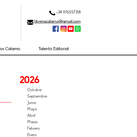
+34 976557318
libreriacalamo@gmail.com
ios Cálamo
Talento Editorial
2026
Octubre
Septiembre
Junio
Mayo
Abril
Marzo
Febrero
Enero