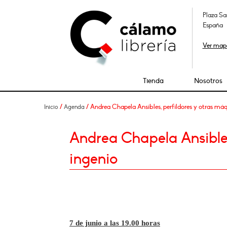
Plaza Sa
España
Ver map
Tienda
Nosotros
/
/ Andrea Chapela Ansibles, perfildores y otras máq
Inicio
Agenda
Andrea Chapela Ansibles
ingenio
7 de junio a las 19.00 horas