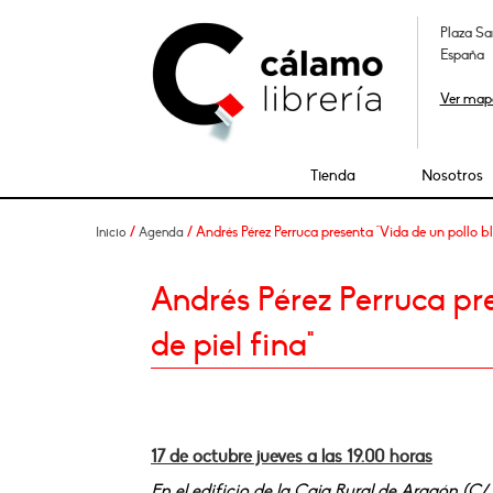
Plaza Sa
España
Ver map
Tienda
Nosotros
/
/ Andrés Pérez Perruca presenta "Vida de un pollo bl
Inicio
Agenda
Andrés Pérez Perruca pr
de piel fina"
17 de octubre jueves a las 19.00 horas
En el edificio de la Caja Rural de Aragón (C