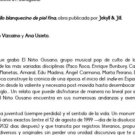
lo blanquecino de piel fina
,
obra publicada por
Jekyll & Jill.
 Vizcaíno
y
Ana Usieto.
que grabó El Niño Gusano, grupo musical pop de culto de l
 de las más variadas disciplinas (Paco Roca, Enrique Bunbury, 
 Planetas, Amaral, Edu Madina, Ángel Carmona, Marta Peirano, 
ruca construye la crónica de una época: el inicio del
indie
en Españ
ición desde la valiente y necesaria post-movida hasta desembocar
iglo… Un relato que puede disfrutarse de manera no lineal por 
 El Niño Gusano encuentra en sus numerosas andanzas y aven
rna juventud (siempre perdida) y el sentido de la vida. Un monu
años exactos (entre el 12 de agosto de 1999 —día de la disoluci
32 días después) y que transita por registros literarios, prop
diversos y originales sin perder una unidad discursiva que te