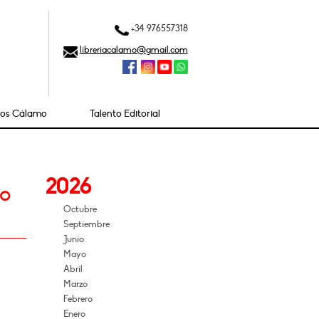
+34 976557318
libreriacalamo@gmail.com
ios Cálamo
Talento Editorial
2026
no
Octubre
Septiembre
Junio
Mayo
Abril
Marzo
Febrero
Enero