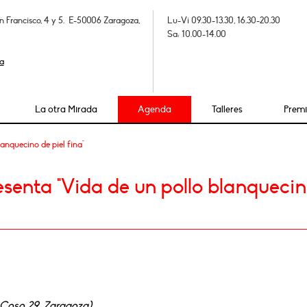
n Francisco, 4 y 5. E-50006 Zaragoza,
Lu-Vi 09.30-13.30, 16.30-20.30
Sa: 10.00-14.00
a
La otra Mirada
Agenda
Talleres
Prem
anquecino de piel fina"
esenta "Vida de un pollo blanqueci
/ Coso 29, Zaragoza)