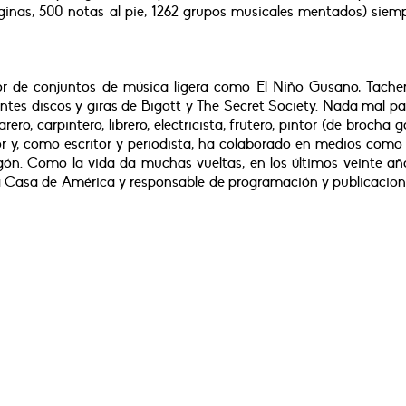
inas, 500 notas al pie, 1262 grupos musicales mentados) siemp
r de conjuntos de música ligera como El Niño Gusano, Tache
ntes discos y giras de Bigott y The Secret Society. Nada mal p
ro, carpintero, librero, electricista, frutero, pintor (de brocha g
r y, como escritor y periodista, ha colaborado en medios como
n. Como la vida da muchas vueltas, en los últimos veinte añ
e la Casa de América y responsable de programación y publicacio