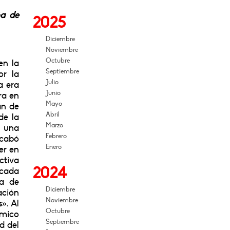
ña de
2025
Diciembre
Noviembre
Octubre
en la
Septiembre
or la
Julio
a era
Junio
ra en
Mayo
an de
Abril
de la
Marzo
a una
Febrero
acabó
Enero
er en
ctiva
2024
écada
ea de
Diciembre
ación
Noviembre
». Al
Octubre
ómico
Septiembre
d del