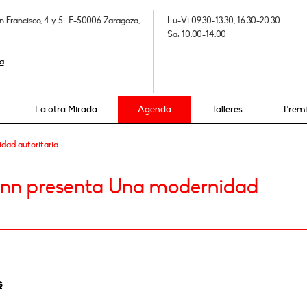
n Francisco, 4 y 5. E-50006 Zaragoza,
Lu-Vi 09.30-13.30, 16.30-20.30
Sa: 10.00-14.00
a
La otra Mirada
Agenda
Talleres
Prem
ad autoritaria
nn presenta Una modernidad
s