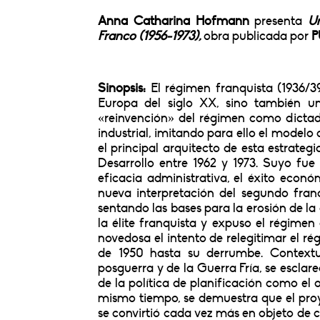
Anna Catharina Hofmann
presenta
Un
Franco (1956-1973),
obra publicada por
PU
Sinopsis:
El régimen franquista (1936/3
Europa del siglo XX, sino también un
«reinvención» del régimen como dictadur
industrial, imitando para ello el modelo d
el principal arquitecto de esta estrate
Desarrollo entre 1962 y 1973. Suyo fue 
eficacia administrativa, el éxito econ
nueva interpretación del segundo fran
sentando las bases para la erosión de l
la élite franquista y expuso el régimen
novedosa el intento de relegitimar el r
de 1950 hasta su derrumbe. Contextua
posguerra y de la Guerra Fría, se esclare
de la política de planificación como el 
mismo tiempo, se demuestra que el proy
se convirtió cada vez más en objeto de cr