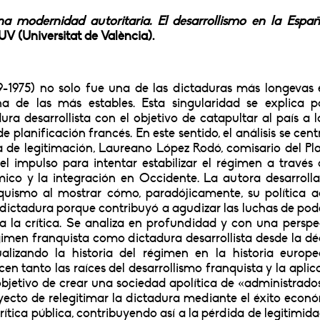
a modernidad autoritaria. El desarrollismo en la Espa
V (Universitat de València).
9-1975) no solo fue una de las dictaduras más longevas 
a de las más estables. Esta singularidad se explica p
a desarrollista con el objetivo de catapultar al país a l
e planificación francés. En este sentido, el análisis se cent
gia de legitimación, Laureano López Rodó, comisario del Pl
el impulso para intentar estabilizar el régimen a través 
ómico y la integración en Occidente. La autora desarroll
quismo al mostrar cómo, paradójicamente, su política 
a dictadura porque contribuyó a agudizar las luchas de pod
 a la crítica. Se analiza en profundidad y con una perspe
égimen franquista como dictadura desarrollista desde la d
lizando la historia del régimen en la historia europ
cen tanto las raíces del desarrollismo franquista y la aplic
objetivo de crear una sociedad apolítica de «administrados
ecto de relegitimar la dictadura mediante el éxito econ
ítica pública, contribuyendo así a la pérdida de legitimida