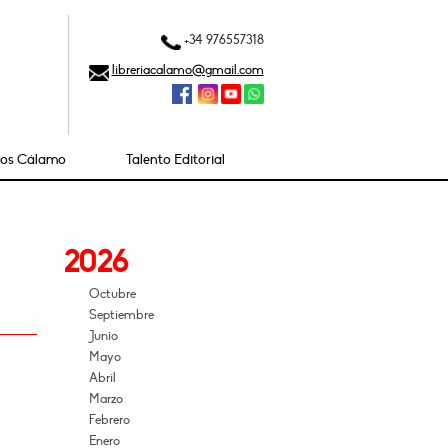
+34 976557318
libreriacalamo@gmail.com
ios Cálamo
Talento Editorial
2026
Octubre
Septiembre
Junio
Mayo
Abril
Marzo
Febrero
Enero