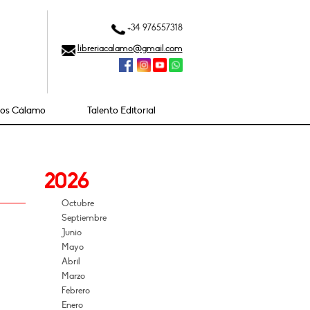
+34 976557318
libreriacalamo@gmail.com
ios Cálamo
Talento Editorial
2026
Octubre
Septiembre
Junio
Mayo
Abril
Marzo
Febrero
Enero