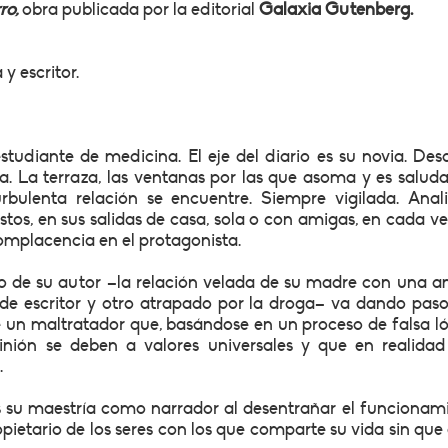
ro,
obra publicada por la editorial
Galaxia Gutenberg.
 y escritor.
estudiante de medicina. El eje del diario es su novia. Des
la. La terraza, las ventanas por las que asoma y es salud
bulenta relación se encuentre. Siempre vigilada. Anal
os, en sus salidas de casa, sola o con amigas, en cada ve
complacencia en el protagonista.
rno de su autor –la relación velada de su madre con una a
de escritor y otro atrapado por la droga– va dando paso
un maltratador que, basándose en un proceso de falsa ló
nión se deben a valores universales y que en realidad
.
 su maestría como narrador al desentrañar el funcionam
pietario de los seres con los que comparte su vida sin que é