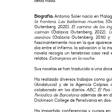
deba nada.
Biografía:
Antonio Soler nació en Málaga
la frontera, Las bailarinas muertas,
(Ga
Gutenberg, 2020),
El camino de los ingl
caimán
(Galaxia Gutenberg, 2022),
Un
asesinos
(Galaxia Gutenberg, 2016) 
fascinantemente rica en la que aparecen
día entre el infierno, la salvación o la in
novela recogía un tenebroso caso real 
relatos,
Extranjeros en la noche.
Sus novelas se han traducido a una doc
Ha realizado diversos trabajos como guio
(Andalucía) y de la Agencia Colpisa,
colaborado en los diarios
ABC, El País
Periódico de Barcelona
además de en dife
Dickinson College de Pensilvania en dos 
Ha impartido conferencias y cursos en 