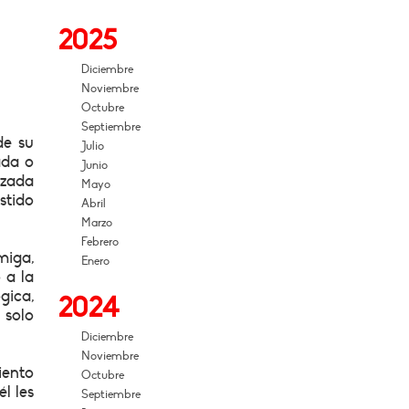
2025
Diciembre
Noviembre
Octubre
Septiembre
de su
Julio
ada o
Junio
izada
Mayo
stido
Abril
Marzo
Febrero
miga,
Enero
 a la
gica,
2024
 solo
Diciembre
Noviembre
iento
Octubre
l les
Septiembre