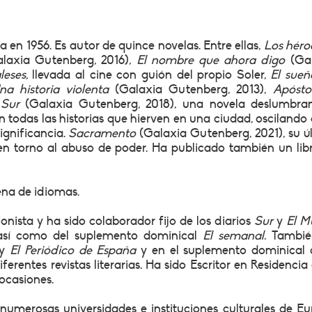
 en 1956. Es autor de quince novelas. Entre ellas,
Los héro
laxia Gutenberg, 2016),
El nombre que ahora digo
(Gal
eses,
llevada al cine con guión del propio Soler,
El sueñ
a historia violenta
(Galaxia Gutenberg, 2013),
Apósto
y
Sur
(Galaxia Gutenberg, 2018), una novela deslumbra
 todas las historias que hierven en una ciudad, oscilando
significancia.
Sacramento
(Galaxia Gutenberg, 2021), su ú
en torno al abuso de poder. Ha publicado también un lib
ena de idiomas.
nista y ha sido colaborador fijo de los diarios
Sur
y
El M
 así como del suplemento dominical
El semanal.
Tambié
y
El Periódico de España
y en el suplemento dominical
rentes revistas literarias. Ha sido Escritor en Residencia 
ocasiones.
numerosas universidades e instituciones culturales de Eu