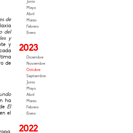
Junio
Mayo
Abril
es de
Marzo
axia
Febrero
o del
Enero
les y
nte y
2023
 cada
ltima
Diciembre
ro de
Noviembre
Octubre
Septiembre
Junio
Mayo
undo
Abril
n ha
Marzo
 de
El
Febrero
en el
Enero
2022
ropa,