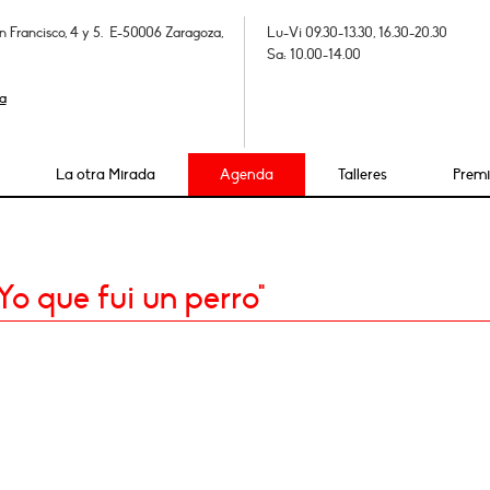
n Francisco, 4 y 5. E-50006 Zaragoza,
Lu-Vi 09.30-13.30, 16.30-20.30
Sa: 10.00-14.00
a
La otra Mirada
Agenda
Talleres
Prem
Yo que fui un perro"