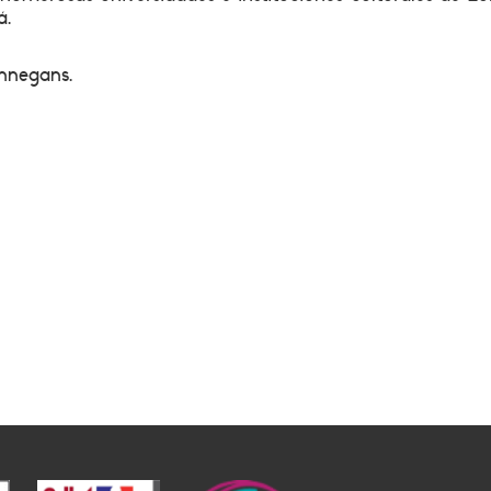
á.
innegans.