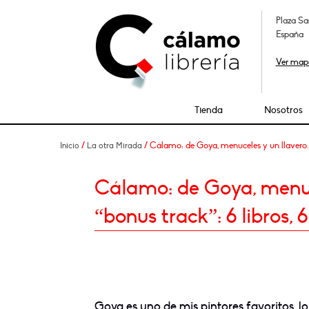
Plaza Sa
España
Ver map
Tienda
Nosotros
/
/ Cálamo: de Goya, menuceles y un llavero. Y
Inicio
La otra Mirada
Cálamo: de Goya, menuce
“bonus track”: 6 libros, 6
Goya es uno de mis pintores favoritos, lo