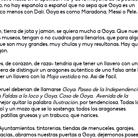
o, no hay española o español que no sepa que Goya es un
oco menos con Dalí. Goya es como Maradona, Messi o Pelé:
 tierra de jota y jamón, se quiera mucho a Goya. Que nue
museos, tengan o no cuadros para llenarlos, que para alg
, que son muy grandes, muy chulas y muy resultonas. Hay q
gón.
, de corazón, de raza- tendría que tener un llavero con u
ra de distinguir un aragonés auténtico de uno falso ante 
er un llavero con la
Maja vestida
o no. Así de fácil.
eruel deberían de llamarse
Goya
:
Paseo de la Independenci
 Faldas a lo loco y Goya
,
Coso de Goya
,
Avenida de la
mejor quitar la palabra
Ilustración,
por tendenciosa. Todas l
ol y un mozo que se lo sostenga, todos los aragoneses
patillas gruesas y un trabuco, qué narices.
Ayuntamientos, tintorerías, tiendas de menuceles, garajes,
armacias…abramos nuestras puertas a Goya, dejémonos pose