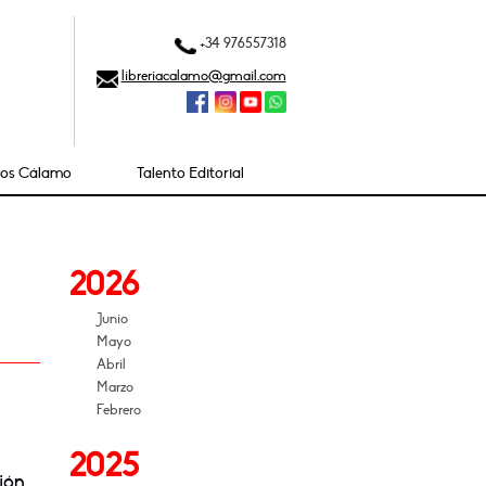
+34 976557318
libreriacalamo@gmail.com
ios Cálamo
Talento Editorial
2026
Junio
Mayo
Abril
Marzo
Febrero
2025
ción