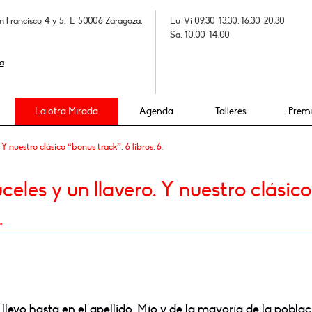
n Francisco, 4 y 5. E-50006 Zaragoza,
Lu-Vi 09.30-13.30, 16.30-20.30
Sa: 10.00-14.00
a
La otra Mirada
Agenda
Talleres
Prem
 nuestro clásico “bonus track”: 6 libros, 6.
les y un llavero. Y nuestro clásico
.
 llevo hasta en el apellido. Mío y de la mayoría de la pobla