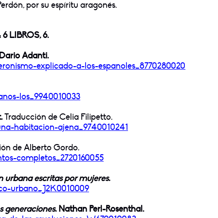
erdón, por su espíritu aragonés.
 LIBROS, 6.
Dario Adanti.
peronismo-explicado-
a-los-espanoles_8770280020
ranos-los_9940010033
.
Traducción de Celia Filipetto.
una-habitacion-ajena_
9740010241
ón de Alberto Gordo.
ntos-completos_
2720160055
n urbana escritas por mujeres.
tico-urbano_J2K0010009
os generaciones.
Nathan Perl-Rosenthal.