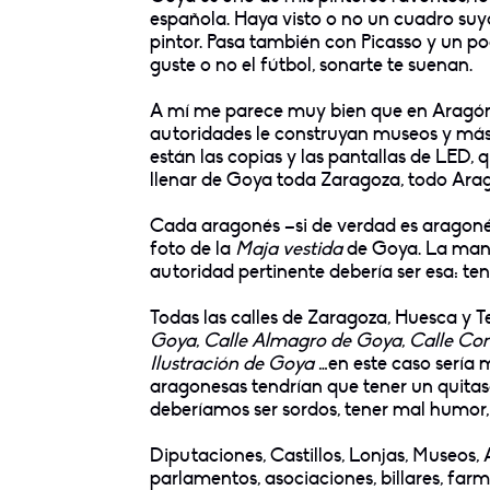
española. Haya visto o no un cuadro suy
pintor. Pasa también con Picasso y un p
guste o no el fútbol, sonarte te suenan.
A mí me parece muy bien que en Aragón,
autoridades le construyan museos y más 
están las copias y las pantallas de LED
llenar de Goya toda Zaragoza, todo Ara
Cada aragonés –si de verdad es aragonés
foto de la
Maja vestida
de Goya. La mane
autoridad pertinente debería ser esa: ten
Todas las calles de Zaragoza, Huesca y T
Goya
,
Calle Almagro de Goya
,
Calle Con
Ilustración de Goya
…en este caso sería 
aragonesas tendrían que tener un quitas
deberíamos ser sordos, tener mal humor, 
Diputaciones, Castillos, Lonjas, Museos, 
parlamentos, asociaciones, billares, f