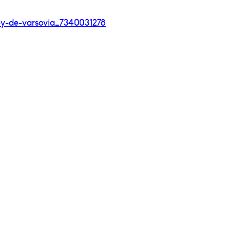
rey-de-varsovia_
7340031278