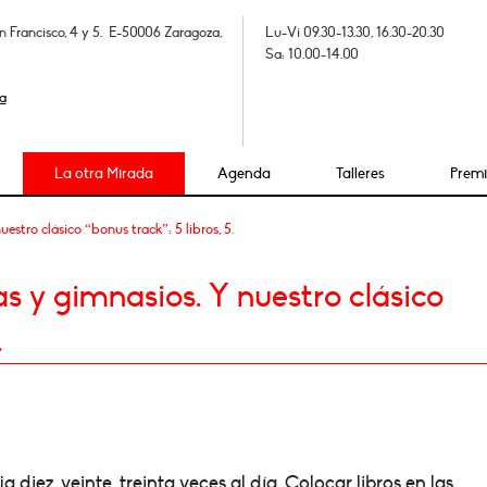
n Francisco, 4 y 5. E-50006 Zaragoza,
Lu-Vi 09.30-13.30, 16.30-20.30
Sa: 10.00-14.00
a
La otra Mirada
Agenda
Talleres
Prem
estro clásico “bonus track”: 5 libros, 5.
s y gimnasios. Y nuestro clásico
.
a diez, veinte, treinta veces al día. Colocar
libros en las