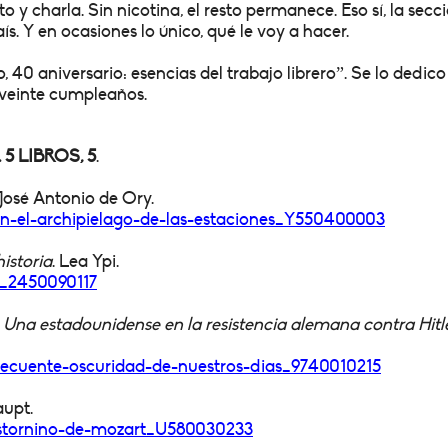
ito y charla. Sin nicotina, el resto permanece. Eso sí, la secc
ís. Y en ocasiones lo único, qué le voy a hacer.
 40 aniversario: esencias del trabajo librero”. Se lo dedic
 veinte cumpleaños.
 LIBROS, 5
.
 José Antonio de Ory.
on-el-archipielago-
de-las-estaciones_Y550400003
historia
. Lea Ypi.
re_2450090117
. Una estadounidense en la resistencia alemana contra Hitl
frecuente-oscuridad-
de-nuestros-dias_9740010215
aupt.
estornino-de-mozart_
U580030233