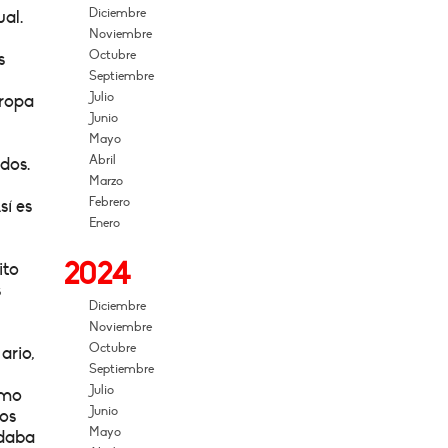
Diciembre
ual.
Noviembre
Octubre
s
Septiembre
Julio
uropa
Junio
Mayo
Abril
dos.
Marzo
Febrero
sí es
Enero
2024
ito
s
Diciembre
Noviembre
Octubre
ario,
Septiembre
Julio
omo
Junio
los
Mayo
edaba