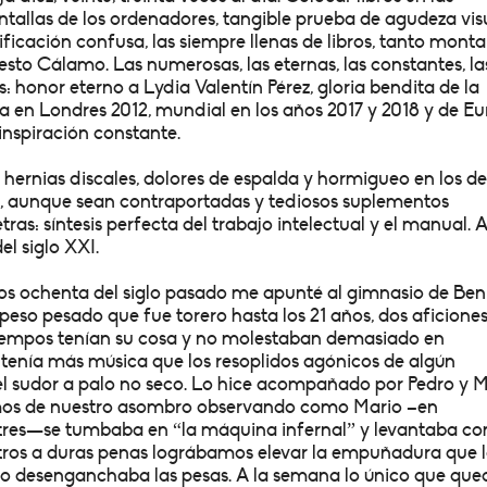
antallas de los ordenadores, tangible prueba de agudeza vis
ificación
confusa, las siempre llenas de libros, tanto monta
sto Cálamo. Las numerosas, las eternas, las constantes, la
s: honor eterno a
Lydia Valentín Pérez, gloria bendita de la
a en Londres 2012, mundial en los años 2017 y 2018 y de E
 inspiración constante.
a hernias discales, dolores de espalda y hormigueo en los de
s, aunque sean contraportadas y tediosos suplementos
tras: síntesis perfecta del trabajo intelectual y el manual. A
el siglo XXI.
s ochenta del siglo pasado me apunté al gimnasio de Ben
peso pesado que fue torero hasta los 21 años, dos aficione
tiempos tenían su cosa y no molestaban demasiado en
 tenía más música que los resoplidos agónicos de algún
del sudor a palo no seco. Lo hice acompañado por Pedro y M
amos de nuestro asombro observando como Mario –en
 tres—se tumbaba en “la máquina infernal” y levantaba c
otros a duras penas lográbamos elevar la empuñadura que 
o desenganchaba las pesas. A la semana lo único que qu