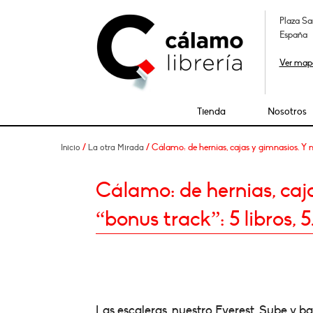
Plaza Sa
España
Ver map
Tienda
Nosotros
/
/ Cálamo: de hernias, cajas y gimnasios. Y nu
Inicio
La otra Mirada
Cálamo: de hernias, caja
“bonus track”: 5 libros, 5
Las escaleras, nuestro Everest. Sube y baj