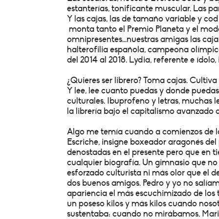
estanterías, tonificante muscular. Las p
Y las cajas, las de tamaño variable y cod
monta tanto el Premio Planeta y el mode
omnipresentes...nuestras amigas las caja
halterofilia española, campeona olímpic
del 2014 al 2018. Lydia, referente e ídolo,
¿Quieres ser librero? Toma cajas. Cultiv
Y lee, lee cuanto puedas y donde pueda
culturales. Ibuprofeno y letras, muchas le
la librería bajo el capitalismo avanzado d
Algo me temía cuando a comienzos de lo
Escriche, insigne boxeador aragonés del 
denostadas en el presente pero que en 
cualquier biografía. Un gimnasio que no
esforzado culturista ni más olor que el 
dos buenos amigos. Pedro y yo no salí
apariencia el más escuchimizado de los
un poseso kilos y más kilos cuando nos
sustentaba: cuando no mirábamos, Mari