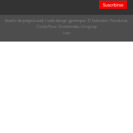
diseño de página web / web design gpremper, El Salvador, Honduras,
Costa Rica, Guatemala, Uruguay
Login