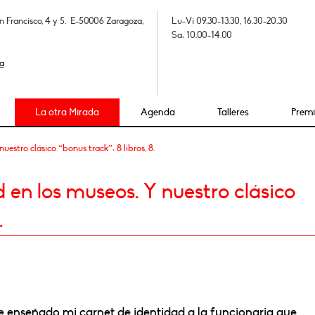
n Francisco, 4 y 5. E-50006 Zaragoza,
Lu-Vi 09.30-13.30, 16.30-20.30
Sa: 10.00-14.00
a
La otra Mirada
Agenda
Talleres
Prem
estro clásico “bonus track”: 8 libros, 8.
 en los museos. Y nuestro clásico
.
 enseñado mi carnet de identidad a la funcionaria que