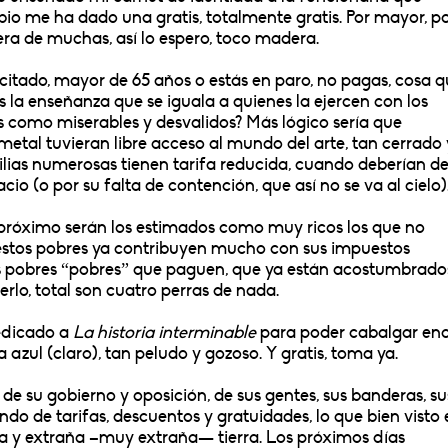
io me ha dado una gratis, totalmente gratis. Por mayor, p
mera de muchas, así lo espero, toco madera.
citado, mayor de 65 años o estás en paro, no pagas, cosa 
s la enseñanza que se iguala a quienes la ejercen con los
s como miserables y desvalidos? Más lógico sería que
metal tuvieran libre acceso al mundo del arte, tan cerrado 
lias numerosas tienen tarifa reducida, cuando deberían d
io (o por su falta de contención, que así no se va al cielo)
 próximo serán los estimados como muy ricos los que no
stos pobres ya contribuyen mucho con sus impuestos
s pobres “pobres” que paguen, que ya están acostumbrado
rlo, total son cuatro perras de nada.
edicado a
La historia interminable
para poder cabalgar en
 azul (claro), tan peludo y gozoso. Y gratis, toma ya.
e su gobierno y oposición, de sus gentes, sus banderas, su
o de tarifas, descuentos y gratuidades, lo que bien visto 
 y extraña –muy extraña— tierra. Los próximos días