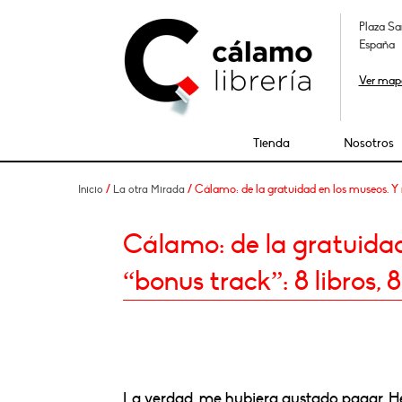
Plaza Sa
España
Ver map
Tienda
Nosotros
/
/ Cálamo: de la gratuidad en los museos. Y nu
Inicio
La otra Mirada
Cálamo: de la gratuidad
“bonus track”: 8 libros, 8
La verdad, me hubiera gustado pagar. He