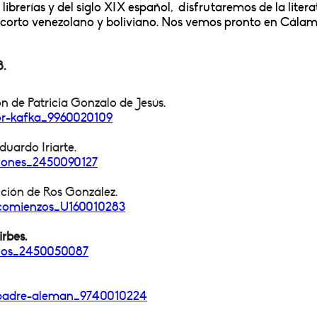
librerías y del siglo XIX español, disfrutaremos de la liter
ato corto venezolano y boliviano. Nos vemos pronto en Cálam
.
n de Patricia Gonzalo de Jesús.
nor-kafka_9960020109
uardo Iriarte.
ciones_2450090127
ción de Ros González.
s-comienzos_U160010283
rbes.
rios_2450050087
-padre-aleman_
9740010224