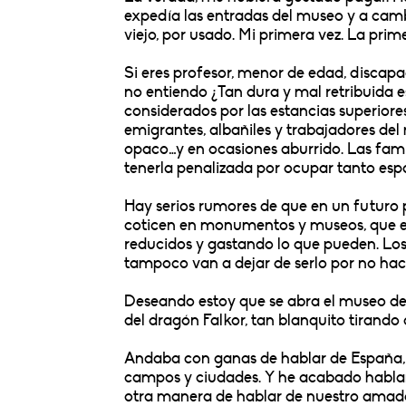
expedía las entradas del museo y a camb
viejo, por usado. Mi primera vez. La pri
Si eres profesor, menor de edad, discapa
no entiendo ¿Tan dura y mal retribuida e
considerados por las estancias superiore
emigrantes, albañiles y trabajadores del 
opaco…y en ocasiones aburrido. Las fami
tenerla penalizada por ocupar tanto espac
Hay serios rumores de que en un futuro
coticen en monumentos y museos, que e
reducidos y gastando lo que pueden. Lo
tampoco van a dejar de serlo por no hace
Deseando estoy que se abra el museo d
del dragón Falkor, tan blanquito tirando a
Andaba con ganas de hablar de España, d
campos y ciudades. Y he acabado habland
otra manera de hablar de nuestro amada