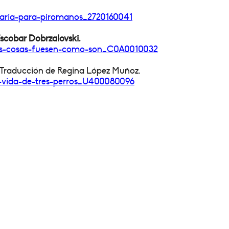
garia-para-piromanos_
2720160041
scobar Dobrzalovski.
las-cosas-fuesen-
como-son_C0A0010032
Traducción de Regina López Muñoz.
-vida-de-tres-perros_
U400080096