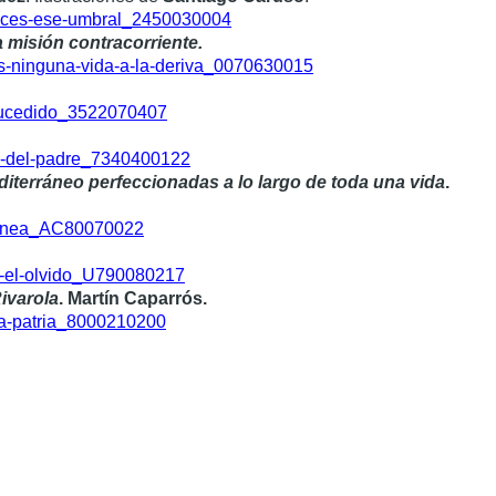
cruces-ese-umbral_2450030004
 misión contracorriente.
rms-ninguna-vida-a-la-deriva_0070630015
a-sucedido_3522070407
bra-del-padre_7340400122
iterráneo perfeccionadas a lo largo de toda una vida
.
erranea_AC80070022
ar-el-olvido_U790080217
Rivarola
. Martín Caparrós.
-la-patria_8000210200