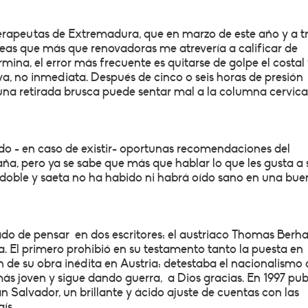
terapeutas de Extremadura, que en marzo de este año y a t
deas que más que renovadoras me atrevería a calificar de
mina, el error más frecuente es quitarse de golpe el costal 
a, no inmediata. Después de cinco o seis horas de presión
una retirada brusca puede sentar mal a la columna cervica
o - en caso de existir- oportunas recomendaciones del
ña, pero ya se sabe que más que hablar lo que les gusta a 
redoble y saeta no ha habido ni habrá oído sano en una bu
ado de pensar en dos escritores: el austriaco Thomas Berha
. El primero prohibió en su testamento tanto la puesta en
 de su obra inédita en Austria: detestaba el nacionalismo 
ás joven y sigue dando guerra, a Dios gracias. En 1997 pub
 Salvador, un brillante y ácido ajuste de cuentas con las
ís.