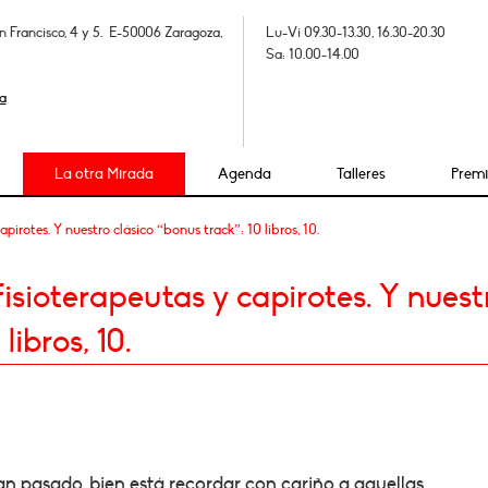
n Francisco, 4 y 5. E-50006 Zaragoza,
Lu-Vi 09.30-13.30, 16.30-20.30
Sa: 10.00-14.00
a
La otra Mirada
Agenda
Talleres
Prem
irotes. Y nuestro clásico “bonus track”: 10 libros, 10.
isioterapeutas y capirotes. Y nuest
libros, 10.
an pasado, bien está recordar con cariño a aquellas