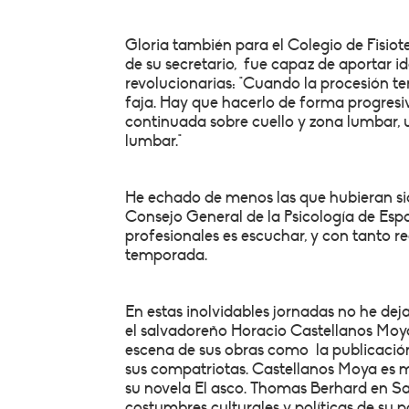
Gloria también para el Colegio de Fisio
de su secretario, fue capaz de aportar i
revolucionarias: "Cuando la procesión ter
faja. Hay que hacerlo de forma progresiv
continuada sobre cuello y zona lumbar, 
lumbar."
He echado de menos las que hubieran sid
Consejo General de la Psicología de Espa
profesionales es escuchar, y con tanto 
temporada.
En estas inolvidables jornadas no he dej
el salvadoreño Horacio Castellanos Moya
escena de sus obras como la publicación
sus compatriotas. Castellanos Moya es m
su novela El asco. Thomas Berhard en San
costumbres culturales y políticas de su pa