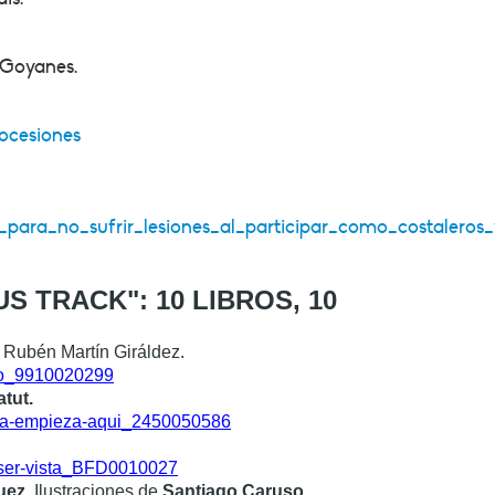
 Goyanes.
rocesiones
os_para_no_sufrir_lesiones_al_participar_como_costaler
 TRACK": 10 LIBROS, 10
 Rubén Martín Giráldez.
doto_9910020299
tut.
rtica-empieza-aqui_2450050586
o-ser-vista_BFD0010027
uez
. Ilustraciones de
Santiago Caruso
.