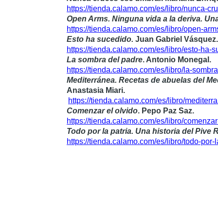
https://tienda.calamo.com/es/libro/nunca-
Open Arms. Ninguna vida a la deriva. Una
https://tienda.calamo.com/es/libro/open-a
Esto ha sucedido.
Juan Gabriel Vásquez.
https://tienda.calamo.com/es/libro/esto-h
La sombra del padre
. Antonio Monegal.
https://tienda.calamo.com/es/libro/la-som
Mediterránea. Recetas de abuelas del Med
Anastasia Miari.
https://tienda.calamo.com/es/libro/medit
Comenzar el olvido
. Pepo Paz Saz.
https://tienda.calamo.com/es/libro/comenz
Todo por la patria. Una historia del Pive 
https://tienda.calamo.com/es/libro/todo-por