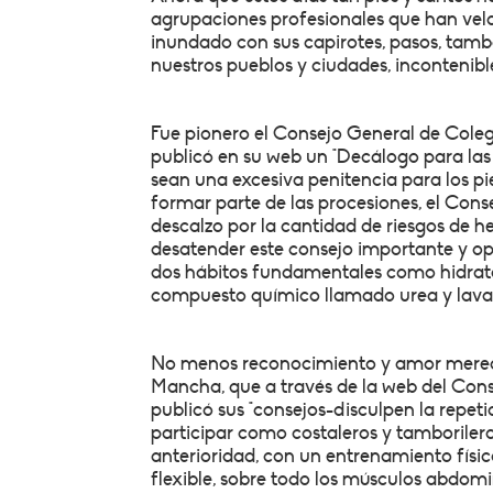
agrupaciones profesionales que han velad
inundado con sus capirotes, pasos, tambor
nuestros pueblos y ciudades, incontenibl
Fue pionero el Consejo General de Colegi
publicó en su web un "Decálogo para las 
sean una excesiva penitencia para los p
formar parte de las procesiones, el Con
descalzo por la cantidad de riesgos de he
desatender este consejo importante y opta
dos hábitos fundamentales como hidrata
compuesto químico llamado urea y lavar 
No menos reconocimiento y amor merece 
Mancha, que a través de la web del Cons
publicó sus "consejos-disculpen la repetic
participar como costaleros y tamboriler
anterioridad, con un entrenamiento físi
flexible, sobre todo los músculos abdomi