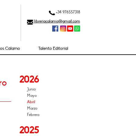
+34 976557318
libreriacalamo@gmail.com
ios Cálamo
Talento Editorial
2026
ro
Junio
Mayo
Abril
Marzo
Febrero
2025