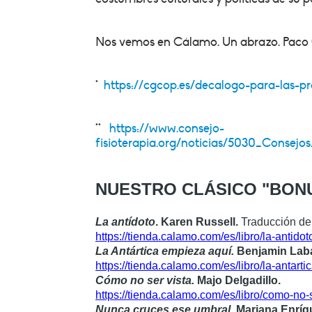
Nos vemos en Cálamo. Un abrazo. Paco
*
https://cgcop.es/decalogo-para-las-p
**
https://www.consejo-
fisioterapia.org/noticias/5030_Consej
NUESTRO CLÁSICO "BONUS
La antídoto
. Karen Russell.
Traducción de
https://tienda.calamo.com/es/libro/la-anti
La Antártica empieza aquí.
Benjamin Laba
https://tienda.calamo.com/es/libro/la-anta
Cómo no ser vista.
Majo Delgadillo.
https://tienda.calamo.com/es/libro/como-n
Nunca cruces ese umbral
. Mariana Enríq