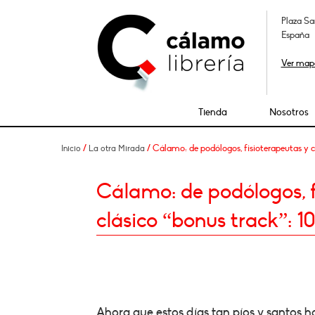
Plaza Sa
España
Ver map
Tienda
Nosotros
/
/ Cálamo: de podólogos, fisioterapeutas y cap
Inicio
La otra Mirada
Cálamo: de podólogos, f
clásico “bonus track”: 10 
Ahora que estos días tan píos y santos h