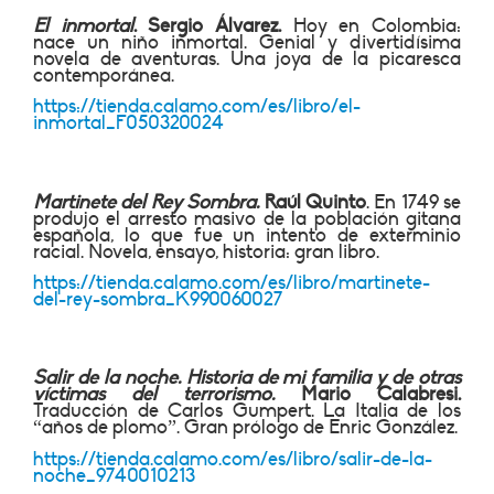
El inmortal
. Sergio Álvarez.
Hoy en Colombia:
nace un niño inmortal. Genial y divertidísima
novela de aventuras. Una joya de la picaresca
contemporánea.
https://tienda.calamo.com/es/libro/el-
inmortal_F050320024
Martinete del Rey Sombra.
Raúl Quinto
. En 1749 se
produjo el arresto masivo de la población gitana
española, lo que fue un intento de exterminio
racial. Novela, ensayo, historia: gran libro.
https://tienda.calamo.com/es/libro/martinete-
del-rey-sombra_K990060027
Salir de la noche. Historia de mi familia y de otras
víctimas del terrorismo.
Mario Calabresi.
Traducción de Carlos Gumpert. La Italia de los
“años de plomo”. Gran prólogo de Enric González.
https://tienda.calamo.com/es/libro/salir-de-la-
noche_9740010213