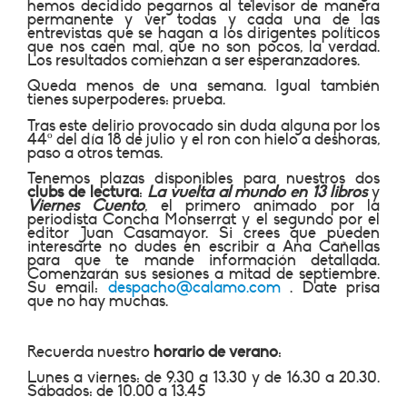
hemos decidido pegarnos al televisor de manera
permanente y ver todas y cada una de las
entrevistas que se hagan a los dirigentes políticos
que nos caen mal, que no son pocos, la verdad.
Los resultados comienzan a ser esperanzadores.
Queda menos de una semana. Igual también
tienes superpoderes: prueba.
Tras este delirio provocado sin duda alguna por los
44º del día 18 de julio y el ron con hielo a deshoras,
paso a otros temas.
Tenemos plazas disponibles para nuestros dos
clubs de lectura
:
La vuelta al mundo en 13 libros
y
Viernes Cuento
, el primero animado por la
periodista Concha Monserrat y el segundo por el
editor Juan Casamayor. Si crees que pueden
interesarte no dudes en escribir a Ana Cañellas
para que te mande información detallada.
Comenzarán sus sesiones a mitad de septiembre.
Su email:
despacho@calamo.com
. Date prisa
que no hay muchas.
Recuerda nuestro
horario de verano
:
Lunes a viernes: de 9.30 a 13.30 y de 16.30 a 20.30.
Sábados: de 10.00 a 13.45