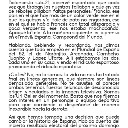
Baloncesto sub-21, observé espantado que cada
vez que tiraban los nuestros fallaban y que en vez
de rebotes pillaban faltas personales: Francia, ese
país en el que hay más de un color verde, ese en el
que los quesos y el foie de pato no engordan, ese
en el que se habla francés con total desparpajo y
poca vergüenza, ese nos estaba machacando.
Apagué la tele. A la mañana siguiente leí la prensa
en el móvil: España, Campeona del Mundo.
Hablando, bebiendo y recordando, nos dimos
cuenta que todo empezó en el Mundial de España
del 82, el de Naranjito, Arconada, Camacho,
Juanito y López Ufarte. Allí estábamos los dos,
cada uno en su casa, viendo el ridículo espantoso,
provocando el ridículo espantoso.
¿Gafes? No, no lo somos: la vida no nos ha tratado
mal en líneas generales, que siempre son líneas
demasiado generales. No te asustes: al parecer
ambos tenemos fuerzas telúricas de desconocido
origen vinculadas a la imagen televisiva. Somos
los Uri Geller del momento. Basta que nos fijemos
con interés en un personaje o equipo deportivo
para que comience a despeñarse de manera
inexorable hacia la derrota.
Así que hemos tomado una decisión que puede
cambiar la historia de España. Habida cuenta del
incierto resultado electoral del próximo domingo,