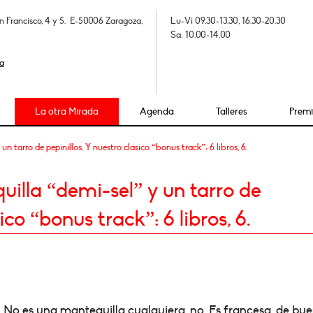
n Francisco, 4 y 5. E-50006 Zaragoza,
Lu-Vi 09.30-13.30, 16.30-20.30
Sa: 10.00-14.00
a
La otra Mirada
Agenda
Talleres
Prem
tarro de pepinillos. Y nuestro clásico “bonus track”: 6 libros, 6.
lla “demi-sel” y un tarro de
ico “bonus track”: 6 libros, 6.
 No es una mantequilla cualquiera, no. Es francesa, de bu