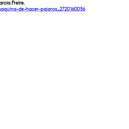
rcía Freire.
maquina-de-hacer-
pajaros_2720160056