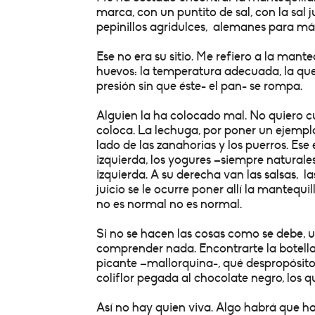
marca, con un puntito de sal, con la sal 
pepinillos agridulces, alemanes para más
Ese no era su sitio. Me refiero a la mante
huevos: la temperatura adecuada, la que
presión sin que éste- el pan- se rompa.
Alguien la ha colocado mal. No quiero cu
coloca. La lechuga, por poner un ejemplo,
lado de las zanahorias y los puerros. Ese 
izquierda, los yogures –siempre naturale
izquierda. A su derecha van las salsas, l
juicio se le ocurre poner allí la mantequi
no es normal no es normal.
Si no se hacen las cosas como se debe, un
comprender nada. Encontrarte la botella
picante –mallorquina-, qué despropósito. 
coliflor pegada al chocolate negro, los 
Así no hay quien viva. Algo habrá que ha