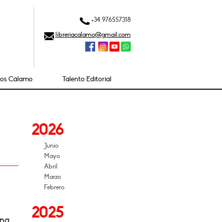
+34 976557318
libreriacalamo@gmail.com
ios Cálamo
Talento Editorial
2026
Junio
Mayo
Abril
Marzo
Febrero
2025
ena