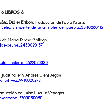
 LIBROS, 6.
eblo.
Didier Eribon.
Traducción de Pablo Kranz.
a-vejez-y-muerte-de-
una-mujer-del-pueblo_
3540280116
 de María Teresa Gallego.
s-dos-beune_2450090157
mujer-incierta_
3522070330
 Judit Faller y Andrés Cienfuegos.
ro-tal-vez_9910020272
aducción de Luisa Lucuix Venegas.
-la-cabana_7700050050