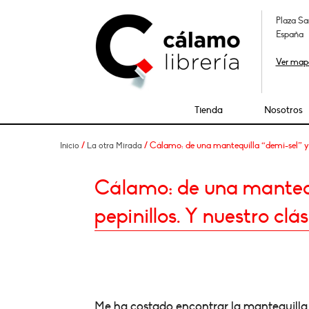
Plaza Sa
España
Ver map
Tienda
Nosotros
/
/ Cálamo: de una mantequilla “demi-sel” y un 
Inicio
La otra Mirada
Cálamo: de una mantequi
pepinillos. Y nuestro clás
Me ha costado encontrar la mantequilla.