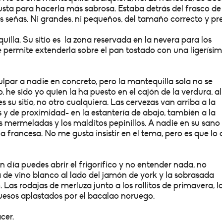
justa para hacerla más sabrosa. Estaba detrás del frasco de
 señas. Ni grandes, ni pequeños, del tamaño correcto y pre
quilla. Su sitio es la zona reservada en la nevera para los
 permite extenderla sobre el pan tostado con una ligerísi
lpar a nadie en concreto, pero la mantequilla sola no se
 he sido yo quien la ha puesto en el cajón de la verdura, al
es su sitio, no otro cualquiera. Las cervezas van arriba a la
s y de proximidad- en la estantería de abajo, también a la
as mermeladas y los malditos pepinillos. A nadie en su sano
lla francesa. No me gusta insistir en el tema, pero es que lo
 día puedes abrir el frigorífico y no entender nada, no
 de vino blanco al lado del jamón de york y la sobrasada
Las rodajas de merluza junto a los rollitos de primavera, l
quesos aplastados por el bacalao noruego.
cer.