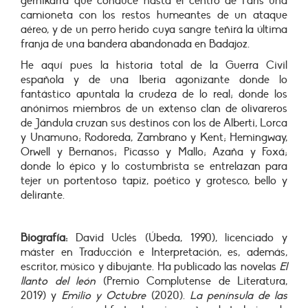
gernikarra que conduce hasta el centro de París una
camioneta con los restos humeantes de un ataque
aéreo, y de un perro herido cuya sangre teñirá la última
franja de una bandera abandonada en Badajoz.
He aquí pues la historia total de la Guerra Civil
española y de una Iberia agonizante donde lo
fantástico apuntala la crudeza de lo real; donde los
anónimos miembros de un extenso clan de olivareros
de Jándula cruzan sus destinos con los de Alberti, Lorca
y Unamuno; Rodoreda, Zambrano y Kent; Hemingway,
Orwell y Bernanos; Picasso y Mallo; Azaña y Foxá;
donde lo épico y lo costumbrista se entrelazan para
tejer un portentoso tapiz, poético y grotesco, bello y
delirante.
Biografía:
David Uclés (Úbeda, 1990), licenciado y
máster en Traducción e Interpretación, es, además,
escritor, músico y dibujante. Ha publicado las novelas
El
llanto del león
(Premio Complutense de Literatura,
2019) y
Emilio y Octubre
(2020).
La península de las