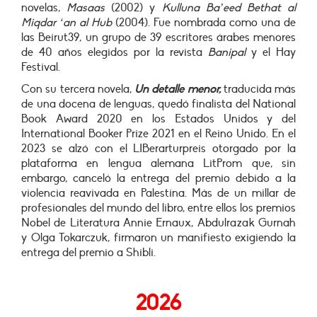
novelas,
Masaas
(2002) y
Kulluna Ba’eed Bethat al
Miqdar ‘an al Hub
(2004). Fue nombrada como una de
las Beirut39, un grupo de 39 escritores árabes menores
de 40 años elegidos por la revista
Banipal
y el Hay
Festival.
Con su tercera novela,
Un detalle menor,
traducida más
de una docena de lenguas, quedó finalista del National
Book Award 2020 en los Estados Unidos y del
International Booker Prize 2021 en el Reino Unido. En el
2023 se alzó con el LIBerarturpreis otorgado por la
plataforma en lengua alemana LitProm que, sin
embargo, canceló la entrega del premio debido a la
violencia reavivada en Palestina. Más de un millar de
profesionales del mundo del libro, entre ellos los premios
Nobel de Literatura Annie Ernaux, Abdulrazak Gurnah
y Olga Tokarczuk, firmaron un manifiesto exigiendo la
entrega del premio a Shibli.
2026