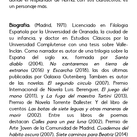
donde el resplandor de Roma, con sus claroscuros, es
un personaje más.
Biografía:
(Madrid, 1971). Licenciado en Filología
Española por la Universidad de Granada, la ciudad de
su infancia, y doctor en Estudios Clásicos por la
Universidad Complutense con una tesis sobre Valle-
Inclán. Como narrador es autor de una trilogía sobre la
España del siglo xx, formada por
Santo
diablo
(2004),
No cantaremos en tierra de
extraños
(2016) y
Escarcha
(2018), las dos últimas
publicadas por Galaxia Gutenberg. También es autor
de las novelas
El segundo círculo
(2007), Premio
Internacional de Novela Luis Berenguer,
El juego del
mono
(2011), y
La fuga del maestro Tartini
(2013),
Premio de Novela Torrente Ballester. Y del libro de
cuentos
Las botas de siete leguas y otras maneras de
morir
(2002). Entre sus libros de poemas
destacan
Calles para un pez luna
(2002), Premio de
Arte Joven de la Comunidad de Madrid,
Cuadernos del
hábito oscuro
(2007),
Siete caminos para Beatriz
(2014)