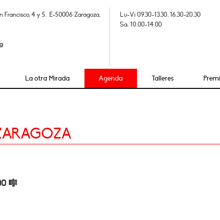
n Francisco, 4 y 5. E-50006 Zaragoza,
Lu-Vi 09.30-13.30, 16.30-20.30
Sa: 10.00-14.00
a
La otra Mirada
Agenda
Talleres
Prem
 ZARAGOZA
0 🎼