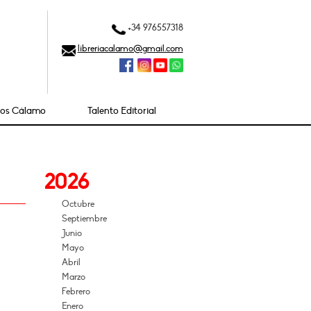
+34 976557318
libreriacalamo@gmail.com
ios Cálamo
Talento Editorial
2026
Octubre
Septiembre
Junio
Mayo
Abril
Marzo
Febrero
Enero