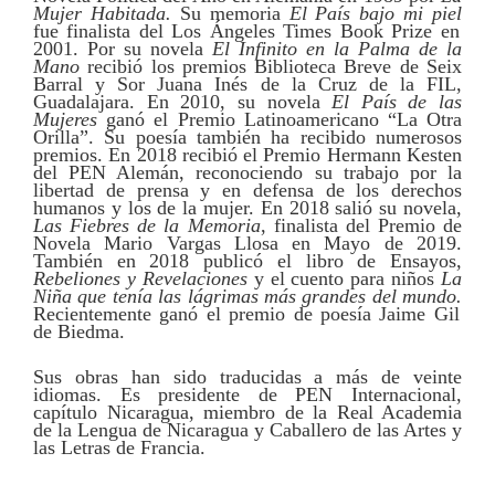
Mujer Habitada.
Su memoria
El País bajo mi piel
fue finalista del Los Ángeles Times Book Prize en
2001. Por su novela
El Infinito en la Palma de la
Mano
recibió los premios Biblioteca Breve de Seix
Barral y Sor Juana Inés de la Cruz de la FIL,
Guadalajara. En 2010, su novela
El País de las
Mujeres
ganó el Premio Latinoamericano “La Otra
Orilla”. Su poesía también ha recibido numerosos
premios. En 2018 recibió el Premio Hermann Kesten
del PEN Alemán, reconociendo su trabajo por la
libertad de prensa y en defensa de los derechos
humanos y los de la mujer. En 2018 salió su novela,
Las Fiebres de la Memoria
, finalista del Premio de
Novela Mario Vargas Llosa en Mayo de 2019.
También en 2018 publicó el libro de Ensayos,
Rebeliones y Revelaciones
y el cuento para niños
La
Niña que tenía las lágrimas más grandes del mundo.
Recientemente ganó el premio de poesía Jaime Gil
de Biedma.
Sus obras han sido traducidas a más de veinte
idiomas. Es presidente de PEN Internacional,
capítulo Nicaragua, miembro de la Real Academia
de la Lengua de Nicaragua y Caballero de las Artes y
las Letras de Francia.