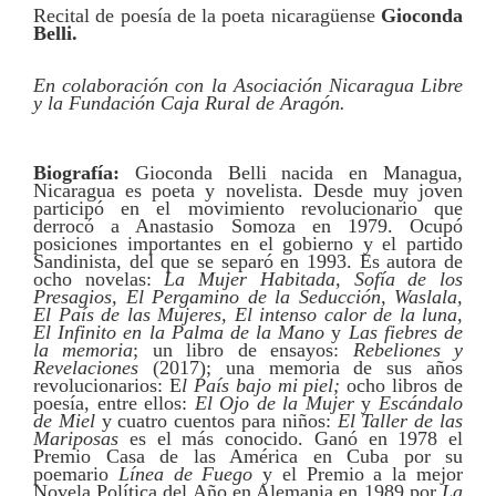
Recital de poesía de la poeta nicaragüense
Gioconda
Belli.
En colaboración
con
la Asociació
n Nicaragua Libre
y
la
Fundació
n Caja Rural de Aragón.
Biografía:
Gioconda Belli nacida en Managua,
Nicaragua es poeta y novelista. Desde muy joven
participó en el movimiento revolucionario que
derrocó a Anastasio Somoza en 1979. Ocupó
posiciones importantes en el gobierno y el partido
Sandinista, del que se separó en 1993. Es autora de
ocho novelas:
La Mujer Habitada, Sofía de los
Presagios, El Pergamino de la Seducción, Waslala,
El País de las Mujeres, El intenso calor de la luna,
El Infinito en la Palma de la Mano
y
Las fiebres de
la memoria
; un libro de ensayos:
Rebeliones y
Revelaciones
(2017); una memoria de sus años
revolucionarios: E
l País bajo mi piel;
ocho libros de
poesía, entre ellos:
El Ojo de la Mujer
y
Escándalo
de Miel
y cuatro cuentos para niños:
El Taller de las
Mariposas
es el más conocido. Ganó en 1978 el
Premio Casa de las América en Cuba por su
poemario
Línea de Fuego
y el Premio a la mejor
Novela Política del Año en Alemania en 1989 por
La