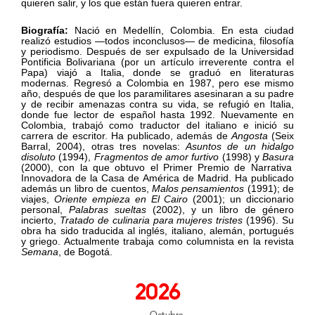
quieren salir, y los que están fuera quieren entrar.
Biografía:
Nació en Medellín, Colombia. En esta ciudad
realizó estudios —todos inconclusos— de medicina, filosofía
y periodismo. Después de ser expulsado de la Universidad
Pontificia Bolivariana (por un artículo irreverente contra el
Papa) viajó a Italia, donde se graduó en literaturas
modernas. Regresó a Colombia en 1987, pero ese mismo
año, después de que los paramilitares asesinaran a su padre
y de recibir amenazas contra su vida, se refugió en Italia,
donde fue lector de español hasta 1992. Nuevamente en
Colombia, trabajó como traductor del italiano e inició su
carrera de escritor. Ha publicado, además de
Angosta
(Seix
Barral, 2004), otras tres novelas:
Asuntos de un hidalgo
disoluto
(1994),
Fragmentos de amor furtivo
(1998) y
Basura
(2000), con la que obtuvo el Primer Premio de Narrativa
Innovadora de la Casa de América de Madrid. Ha publicado
además un libro de cuentos,
Malos pensamientos
(1991); de
viajes,
Oriente empieza en El Cairo
(2001); un diccionario
personal,
Palabras sueltas
(2002), y un libro de género
incierto,
Tratado de culinaria para mujeres tristes
(1996). Su
obra ha sido traducida al inglés, italiano, alemán, portugués
y griego. Actualmente trabaja como columnista en la revista
Semana
, de Bogotá.
2026