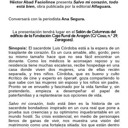
Héctor Abad Faciolince
presenta
Salvo mi corazón, todo
está bien,
obra publicada por la editorial
Alfaguara.
Conversará con la periodista
Ana Segura.
La presentación tendrá lugar en e
l
Salón de Columnas del
edificio de la Fundación Caja Rural de Aragón (C/ Coso, n.º 29,
Zaragoza).
Sinopsis:
El sacerdote Luis Córdoba está a la espera de un
trasplante de corazón. Es un cura amable, alto, gordo, pero
su mismo tamaño hace que no sea fácil encontrar un
donante. Como los médicos le aconsejan reposo y su
residencia tiene muchas escaleras, recibe hospedaje en una
casa donde viven dos mujeres, una de ellas recién
separada, y tres niños. Córdoba, que es bueno y culto
#crítico de cine y experto en ópera#, goza compartiendo lo
que sabe con las mujeres sin esposo y los niños sin padre.
Pronto se ve envuelto y fascinado por la vida familiar y, sin
pretenderlo, empieza a desempeñar el papel de
paterfamilias y a replantearse sus opciones de vida.
Salvo mi corazón, todo está bien
es la historia de un
sacerdote bondadoso inspirado en un cura real que pone a
prueba sus creencias y su optimismo inquebrantable en un
mundo hostil. Su crisis existencial, en medio de personajes
llenos de ganas de vivir, nos muestra una visión del
matrimonio como una fortaleza sitiada: los que están dentro