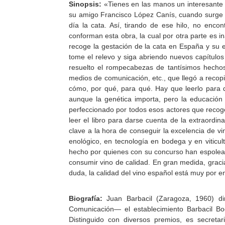
Sinopsis:
«Tienes en las manos un interesante 
su amigo Francisco López Canís, cuando surge 
día la cata. Así, tirando de ese hilo, no enco
conforman esta obra, la cual por otra parte es in
recoge la gestación de la cata en España y su e
tome el relevo y siga abriendo nuevos capítulos 
resuelto el rompecabezas de tantísimos hechos 
medios de comunicación, etc., que llegó a recopi
cómo, por qué, para qué. Hay que leerlo para 
aunque la genética importa, pero la educación
perfeccionado por todos esos actores que recoge
leer el libro para darse cuenta de la extraordin
clave a la hora de conseguir la excelencia de vi
enológico, en tecnología en bodega y en viticult
hecho por quienes con su concurso han espolead
consumir vino de calidad. En gran medida, gracia
duda, la calidad del vino español está muy por en
Biografía:
Juan Barbacil (Zaragoza, 1960) di
Comunicación— el establecimiento Barbacil Bod
Distinguido con diversos premios, es secre