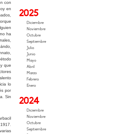
ón con
hoy en
2025
nados,
porque
Diciembre
lguien
Noviembre
ómo ha
Octubre
nales,
Septiembre
uándo,
Julio
nnato,
Junio
método
Mayo
ay que
Abril
ctores
Marzo
alento
Febrero
cia lo
Enero
és por
a. Sin
2024
Diciembre
Noviembre
bacil
Octubre
 1917.
Septiembre
varias