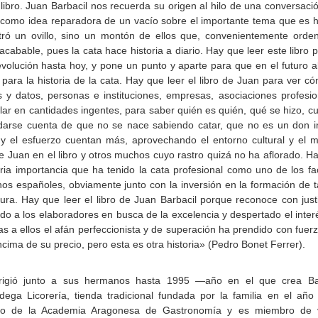
libro. Juan Barbacil nos recuerda su origen al hilo de una conversaci
como idea reparadora de un vacío sobre el importante tema que es 
ntró un ovillo, sino un montón de ellos que, convenientemente orde
acabable, pues la cata hace historia a diario. Hay que leer este libro 
volución hasta hoy, y pone un punto y aparte para que en el futuro a
para la historia de la cata. Hay que leer el libro de Juan para ver c
y datos, personas e instituciones, empresas, asociaciones profesio
lar en cantidades ingentes, para saber quién es quién, qué se hizo, c
darse cuenta de que no se nace sabiendo catar, que no es un don i
 y el esfuerzo cuentan más, aprovechando el entorno cultural y el 
 Juan en el libro y otros muchos cuyo rastro quizá no ha aflorado. H
aria importancia que ha tenido la cata profesional como uno de los fa
nos españoles, obviamente junto con la inversión en la formación de t
ura. Hay que leer el libro de Juan Barbacil porque reconoce con justi
o a los elaboradores en busca de la excelencia y despertado el inter
s a ellos el afán perfeccionista y de superación ha prendido con fuerz
cima de su precio, pero esta es otra historia» (Pedro Bonet Ferrer).
rigió junto a sus hermanos hasta 1995 —año en el que crea Bar
ega Licorería, tienda tradicional fundada por la familia en el año
tario de la Academia Aragonesa de Gastronomía y es miembro de 