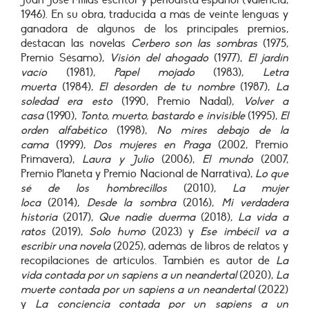
Juan José Millás escritor y periodista español (Valencia,
1946). En su obra, traducida a más de veinte lenguas y
ganadora de algunos de los principales premios,
destacan las novelas
Cerbero son las sombras
(1975,
Premio Sésamo),
Visión del ahogado
(1977),
El jardín
vacío
(1981),
Papel mojado
(1983),
Letra
muerta
(1984),
El desorden de tu nombre
(1987),
La
soledad era esto
(1990, Premio Nadal),
Volver a
casa
(1990),
Tonto, muerto, bastardo e invisible
(1995),
El
orden alfabético
(1998),
No mires debajo de la
cama
(1999),
Dos mujeres en Praga
(2002, Premio
Primavera),
Laura y Julio
(2006),
El mundo
(2007,
Premio Planeta y Premio Nacional de Narrativa),
Lo que
sé de los hombrecillos
(2010),
La mujer
loca
(2014),
Desde la sombra
(2016),
Mi verdadera
historia
(2017),
Que nadie duerma
(2018),
La vida a
ratos
(2019),
Solo humo
(2023) y
Ese imbécil va a
escribir una novela
(2025), además de libros de relatos y
recopilaciones de artículos. También es autor de
La
vida contada por un sapiens a un neandertal
(2020),
La
muerte contada por un sapiens a un neandertal
(2022)
y
La conciencia contada por un sapiens a un