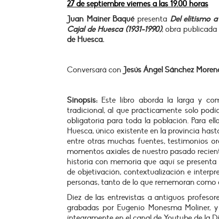
27 de septiembre viernes a las 19.00 horas
Juan Mainer Baqué
presenta
Del elitismo a
Cajal de Huesca (1931-1990)
, obra publicada
de Huesca.
Conversará con
Jesús Ángel Sánchez More
Sinopsis:
Este libro aborda la larga y co
tradicional, al que prácticamente solo pod
obligatoria para toda la población. Para ell
Huesca, único existente en la provincia has
entre otras muchas fuentes, testimonios or
momentos axiales de nuestro pasado recient
historia con memoria que aquí se presenta 
de objetivación, contextualización e interpr
personas, tanto de lo que rememoran como de
Diez de las entrevistas a antiguos profeso
grabadas por Eugenio Monesma Moliner, y 
íntegramente en el canal de Youtube de la D