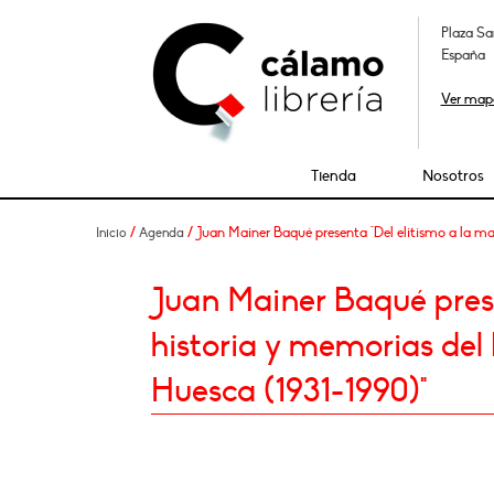
Plaza Sa
España
Ver map
Tienda
Nosotros
/
/ Juan Mainer Baqué presenta "Del elitismo a la ma
Inicio
Agenda
Juan Mainer Baqué prese
historia y memorias del
Huesca (1931-1990)"