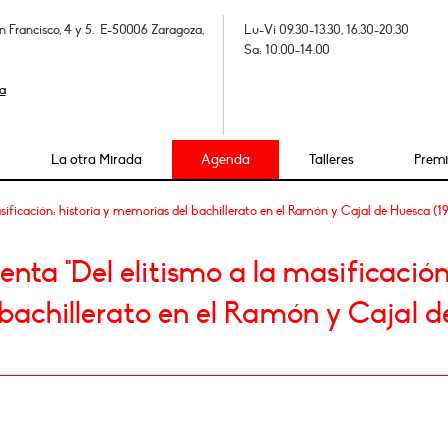
n Francisco, 4 y 5. E-50006 Zaragoza,
Lu-Vi 09.30-13.30, 16.30-20.30
Sa: 10.00-14.00
a
La otra Mirada
Agenda
Talleres
Prem
sificación: historia y memorias del bachillerato en el Ramón y Cajal de Huesca (1
nta "Del elitismo a la masificación
 bachillerato en el Ramón y Cajal d