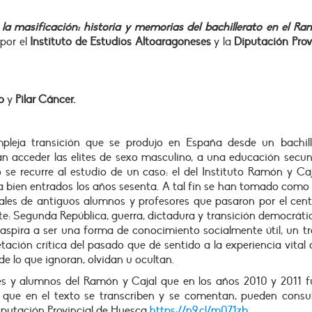
 la masificación: historia y memorias del bachillerato en el R
 por el
Instituto de Estudios Altoaragoneses
y la
Diputación Prov
no
y
Pilar Cáncer.
mpleja transición que se produjo en España desde un bachill
ían acceder las elites de sexo masculino, a una educación secu
o se recurre al estudio de un caso: el del Instituto Ramón y Ca
ta bien entrados los años sesenta. A tal fin se han tomado como
ales de antiguos alumnos y profesores que pasaron por el cent
e: Segunda República, guerra, dictadura y transición democráti
aspira a ser una forma de conocimiento socialmente útil, un t
etación crítica del pasado que dé sentido a la experiencia vital 
 lo que ignoran, olvidan u ocultan.
res y alumnos del Ramón y Cajal que en los años 2010 y 2011 f
que en el texto se transcriben y se comentan, pueden consul
iputación Provincial de Huesca
https://n9.cl/m071zb