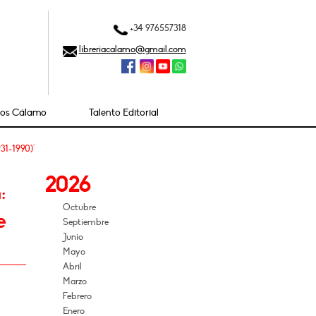
+34 976557318
libreriacalamo@gmail.com
ios Cálamo
Talento Editorial
931-1990)"
2026
:
Octubre
e
Septiembre
Junio
Mayo
Abril
Marzo
Febrero
Enero