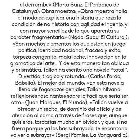
el derrumbe» (Marta Sanz, El Periódico de
Catalunya); Obra maestra: «Obra maestra halla
el modo de explicar una historia que roza la
condición de no historia con agilidad e ingenio, y
con mayor sencillez de lo que aparenta su
carácter fragmentario» (Nadal Suau, El Cultural);
«Son muchos elementos los que están en juego:
política, identidad nacional, fracaso y éxito,
torpeza congénita, mala leche, innovación en la
gramática del arte… Y de esta manera tan oblicua
y prismática, Tallón ha escrito una novela “total”.
Divertida, trágica y rotunda» (Carlos Pardo,
Babelia); El mejor del mundo: «En esta novela
llena de fogonazos geniales, Tallón hilvana
reflexiones fascinantes sobre lo fácil que sería ser
otro» (Juan Marqués, El Mundo); «Tallón vuelve a
ofrecer un recital de dominio del oficio y de
atención al cómo a través de frases que, aunque
quisieras, tardarías mucho en olvidar, y que, si no
fuera porque ya las has subrayado, te encantaría
volver a subrayar» (Sergi Pàmies, La Vanguardia).