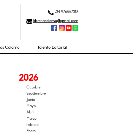
+34 976557318
libreriacalamo@gmail.com
ios Cálamo
Talento Editorial
2026
Octubre
Septiembre
Junio
Mayo
Abril
Marzo
Febrero
Enero