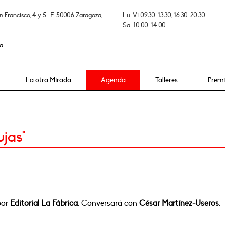
n Francisco, 4 y 5. E-50006 Zaragoza,
Lu-Vi 09.30-13.30, 16.30-20.30
Sa: 10.00-14.00
a
La otra Mirada
Agenda
Talleres
Prem
ujas"
por
Editorial La Fábrica.
Conversará con
César Martínez-Useros.