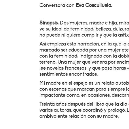
Conversará con
Eva Cosculluela.
Sinopsis
: Dos mujeres, madre e hija, mi
ve su ideal de feminidad: belleza, dulzur
no puede ni quiere cumplir y que la asfix
Así empieza esta narración, en la que la
marcado ser educada por una mujer eter
con la feminidad; indignada con la doble 
terreno. Una mujer que venera por encima
lee novelas francesas, y que pasa horas «
sentimientos encontrados.
Mi madre en el espejo es un relato auto
con escenas que marcan para siempre la 
impactante como, en ocasiones, descar
Treinta años después del libro que la dio
varias autoras, que coordinó y prologó, 
ambivalente relación con su madre.