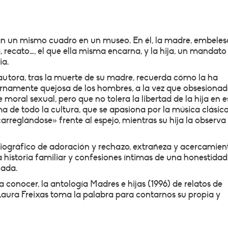
ran un mismo cuadro en un museo. En él, la madre, embeles
a, recato…, el que ella misma encarna, y la hija, un mandato
ia.
 autora, tras la muerte de su madre, recuerda cómo la ha
namente quejosa de los hombres, a la vez que obsesiona
moral sexual, pero que no tolera la libertad de la hija en e
 de todo la cultura, que se apasiona por la música clásica
arreglándose» frente al espejo, mientras su hija la observa
biográfico de adoración y rechazo, extrañeza y acercamien
historia familiar y confesiones íntimas de una honestidad
nada.
 a conocer, la antología Madres e hijas (1996) de relatos de
Laura Freixas toma la palabra para contarnos su propia y