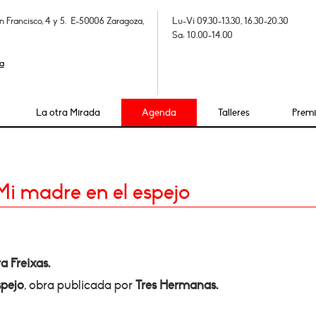
n Francisco, 4 y 5. E-50006 Zaragoza,
Lu-Vi 09.30-13.30, 16.30-20.30
Sa: 10.00-14.00
a
La otra Mirada
Agenda
Talleres
Prem
Mi madre en el espejo
a Freixas.
spejo
, obra publicada por
Tres Hermanas.