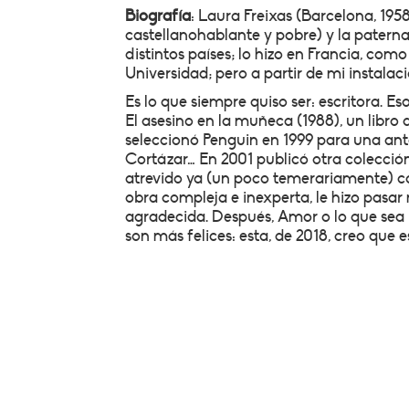
Biografía
: Laura Freixas (Barcelona, 195
castellanohablante y pobre) y la patern
distintos países; lo hizo en Francia, com
Universidad; pero a partir de mi instalaci
Es lo que siempre quiso ser: escritora. Es
El asesino en la muñeca (1988), un libro 
seleccionó Penguin en 1999 para una anto
Cortázar… En 2001 publicó otra colección 
atrevido ya (un poco temerariamente) co
obra compleja e inexperta, le hizo pasar
agradecida. Después, Amor o lo que sea (2
son más felices: esta, de 2018, creo que 