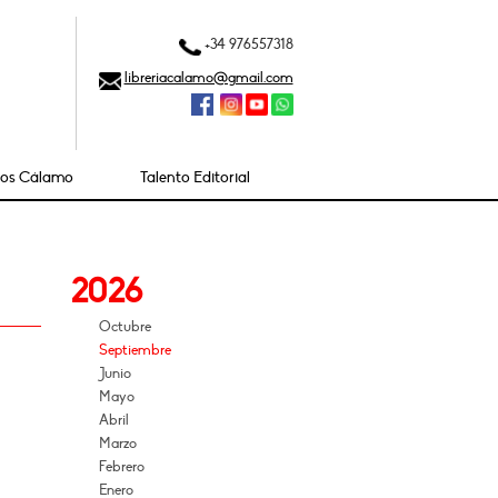
+34 976557318
libreriacalamo@gmail.com
ios Cálamo
Talento Editorial
2026
Octubre
Septiembre
Junio
Mayo
Abril
Marzo
Febrero
Enero