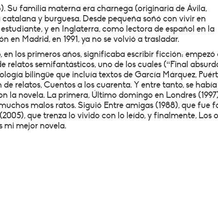
8). Su familia materna era charnega (originaria de Ávila,
a catalana y burguesa. Desde pequeña soñó con vivir en
o estudiante, y en Inglaterra, como lectora de español en la
ón en Madrid, en 1991, ya no se volvió a trasladar.
o, en los primeros años, significaba escribir ficción: empezó
de relatos semifantásticos, uno de los cuales (“Final absurd
logía bilingüe que incluía textos de García Márquez, Puért
de relatos, Cuentos a los cuarenta. Y entre tanto, se había
n la novela. La primera, Último domingo en Londres (1997)
 muchos malos ratos. Siguió Entre amigas (1988), que fue fá
005), que trenza lo vivido con lo leído, y finalmente, Los o
es mi mejor novela.