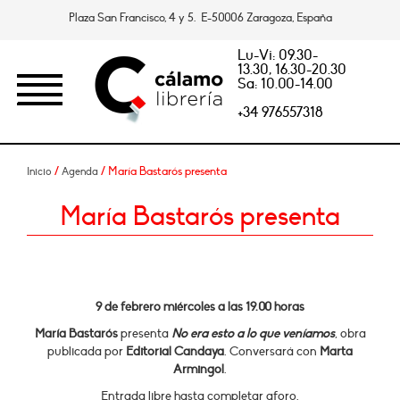
Plaza San Francisco, 4 y 5. E-50006 Zaragoza, España
Lu-Vi: 09.30-
13.30, 16.30-20.30
Sa: 10.00-14.00
+34 976557318
/
/ María Bastarós presenta
Inicio
Agenda
María Bastarós presenta
9 de febrero miércoles a las 19.00 horas
María Bastarós
presenta
No era esto a lo que veníamos
, obra
publicada por
Editorial Candaya
. Conversará con
Marta
Armingol
.
Entrada libre hasta completar aforo.