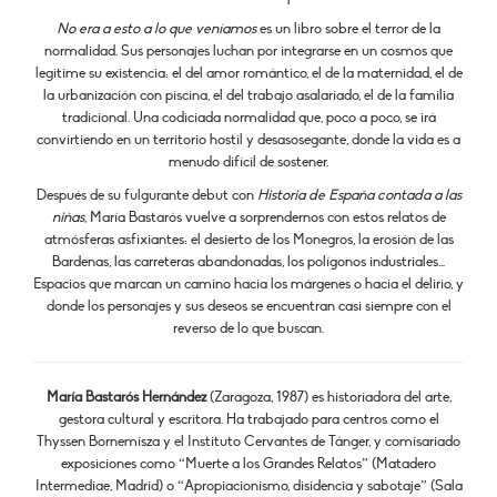
No era a esto a lo que veníamos
es un libro sobre el terror de la
normalidad. Sus personajes luchan por integrarse en un cosmos que
legitime su existencia: el del amor romántico, el de la maternidad, el de
la urbanización con piscina, el del trabajo asalariado, el de la familia
tradicional. Una codiciada normalidad que, poco a poco, se irá
convirtiendo en un territorio hostil y desasosegante, donde la vida es a
menudo difícil de sostener.
Después de su fulgurante debut con
Historia de España contada a las
niñas
, María Bastarós vuelve a sorprendernos con estos relatos de
atmósferas asfixiantes: el desierto de los Monegros, la erosión de las
Bardenas, las carreteras abandonadas, los polígonos industriales…
Espacios que marcan un camino hacia los márgenes o hacia el delirio, y
donde los personajes y sus deseos se encuentran casi siempre con el
reverso de lo que buscan.
María Bastarós Hernández
(Zaragoza, 1987) es historiadora del arte,
gestora cultural y escritora. Ha trabajado para centros como el
Thyssen Bornemisza y el Instituto Cervantes de Tánger, y comisariado
exposiciones como “Muerte a los Grandes Relatos” (Matadero
Intermediae, Madrid) o “Apropiacionismo, disidencia y sabotaje” (Sala