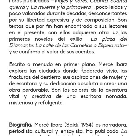
libros publicados −
Viajes y ﬂores
,
Cuánta, cuánta
guerra
y
La muerte y la primavera
−, poco leídos y
poco valorados durante décadas, desconcertantes
por su libertad expresiva y de composición. Son
textos que por ﬁn han encontrado a sus lectores
en el presente; con ellos adquieren otra luz las
primeras novelas del exilio −
La plaza del
Diamante, La calle de las Camelias o Espejo roto
−
y se conﬁrma el valor de sus cuentos.
Escrito a menudo en primer plano, Mercè Ibarz
explora las ciudades donde Rodoreda vivió, las
fracturas del destierro, sus aspiraciones de mujer y
de escritora, y su dedicación absoluta a crear una
obra perdurable. Son los colores de la aventura
vital y creativa de una escritora nómada,
misteriosa y refulgente.
Biografía:
Mercè Ibarz (Saidí, 1954) es narradora,
periodista cultural y ensayista. Ha publicado
La