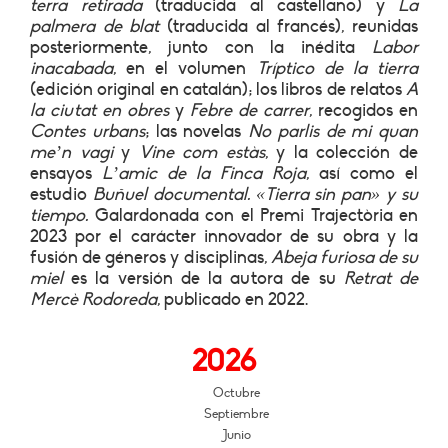
terra retirada
(traducida al castellano) y
La
palmera de blat
(traducida al francés), reunidas
posteriormente, junto con la inédita
Labor
inacabada
, en el volumen
Tríptico de la tierra
(edición original en catalán); los libros de relatos
A
la ciutat en obres
y
Febre de carrer
, recogidos en
Contes urbans
; las novelas
No parlis de mi quan
me’n vagi
y
Vine com estàs
, y la colección de
ensayos
L’amic de la Finca Roja
, así como el
estudio
Buñuel documental. «Tierra sin pan» y su
tiempo.
Galardonada con el Premi Trajectòria en
2023 por el carácter innovador de su obra y la
fusión de géneros y disciplinas,
Abeja furiosa de su
miel
es la versión de la autora de su
Retrat de
Mercè Rodoreda
, publicado en 2022.
2026
Octubre
Septiembre
Junio