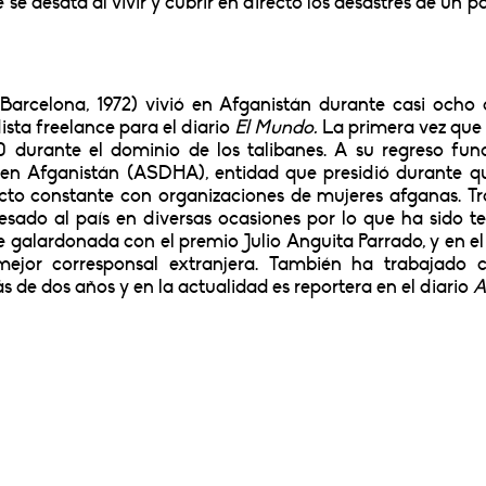
se desata al vivir y cubrir en directo los desastres de un pa
arcelona, 1972) vivió en Afganistán durante casi ocho 
ista freelance para el diario
El Mundo.
La primera vez que 
0 durante el dominio de los talibanes. A su regreso fun
en Afganistán (ASDHA), entidad que presidió durante q
to constante con organizaciones de mujeres afganas. Tr
sado al país en diversas ocasiones por lo que ha sido te
 galardonada con el premio Julio Anguita Parrado, y en el
 mejor corresponsal extranjera. También ha trabajado
s de dos años y en la actualidad es reportera en el diario
A