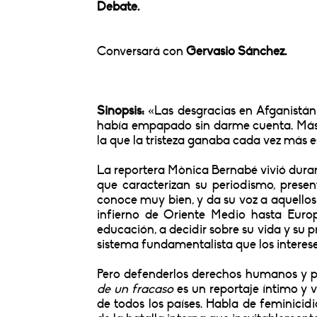
Debate.
Conversará con
Gervasio Sánchez.
Sinopsis:
«Las desgracias en Afganistán
había empapado sin darme cuenta. Más al
la que la tristeza ganaba cada vez más e
La reportera Mònica Bernabé vivió duran
que caracterizan su periodismo, presen
conoce muy bien, y da su voz a aquellos
infierno de Oriente Medio hasta Europ
educación, a decidir sobre su vida y su
sistema fundamentalista que los intere
Pero defenderlos derechos humanos y pr
de un fracaso
es un reportaje íntimo y v
de todos los países. Habla de feminicid