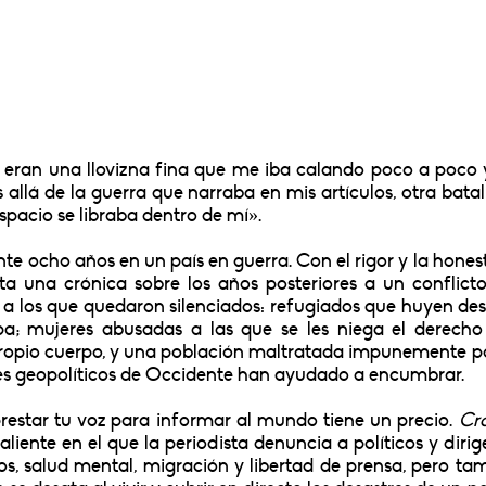
 eran una llovizna fina que me iba calando poco a poco
lá de la guerra que narraba en mis artículos, otra batal
spacio se libraba dentro de mí».
te ocho años en un país en guerra. Con el rigor y la hones
ta una crónica sobre los años posteriores a un conflict
 a los que quedaron silenciados: refugiados que huyen des
a; mujeres abusadas a las que se les niega el derecho
 propio cuerpo, y una población maltratada impunemente p
ses geopolíticos de Occidente han ayudado a encumbrar.
estar tu voz para informar al mundo tiene un precio.
Cr
aliente en el que la periodista denuncia a políticos y dirig
ios, salud mental, migración y libertad de prensa, pero ta