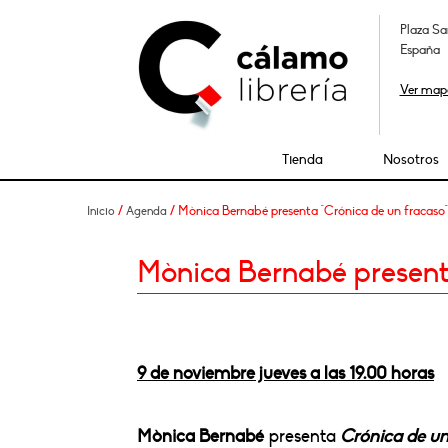
Plaza Sa
España
Ver map
Tienda
Nosotros
/
/ Mònica Bernabé presenta "Crónica de un fracaso"
Inicio
Agenda
Mònica Bernabé presenta
9 de noviembre jueves a las 19.00 horas
Mònica Bernabé
presenta
Crónica de un 