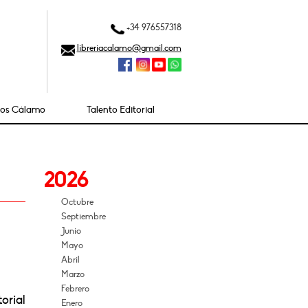
+34 976557318
libreriacalamo@gmail.com
ios Cálamo
Talento Editorial
2026
Octubre
Septiembre
Junio
Mayo
Abril
Marzo
Febrero
torial
Enero