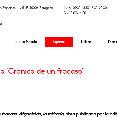
n Francisco, 4 y 5. E-50006 Zaragoza,
Lu-Vi 09.30-13.30, 16.30-20.30
Sa: 10.00-14.00
a
La otra Mirada
Agenda
Talleres
Prem
 "Crónica de un fracaso"
fracaso. Afganistán, la retirada
, obra publicada por la edi