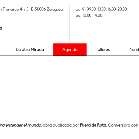
n Francisco, 4 y 5. E-50006 Zaragoza,
Lu-Vi 09.30-13.30, 16.30-20.30
Sa: 10.00-14.00
a
La otra Mirada
Agenda
Talleres
Prem
 para entender el mundo
, obra publicada por
Fuera de Ruta
. Conversará con 