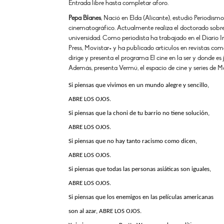
Entrada libre hasta completar aforo.
Pepa Blanes
, Nació en Elda (Alicante), estudió Periodis
cinematográfico. Actualmente realiza el doctorado sobre 
universidad. Como periodista ha trabajado en el Diario 
Press, Movistar+ y ha publicado artículos en revistas c
dirige y presenta el programa El cine en la ser y donde es 
Además, presenta Vermú, el espacio de cine y series de Mo
Si piensas que vivimos en un mundo alegre y sencillo,
ABRE LOS OJOS.
Si piensas que la choni de tu barrio no tiene solución,
ABRE LOS OJOS.
Si piensas que no hay tanto racismo como dicen,
ABRE LOS OJOS.
Si piensas que todas las personas asiáticas son iguales,
ABRE LOS OJOS.
Si piensas que los enemigos en las películas americanas
son al azar, ABRE LOS OJOS.