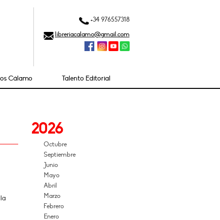
+34 976557318
libreriacalamo@gmail.com
ios Cálamo
Talento Editorial
2026
Octubre
Septiembre
Junio
Mayo
Abril
Marzo
la
Febrero
Enero