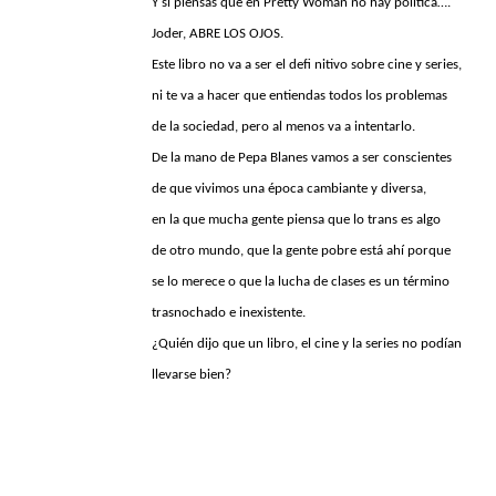
Y si piensas que en Pretty Woman no hay política….
Joder, ABRE LOS OJOS.
Este libro no va a ser el defi nitivo sobre cine y series,
ni te va a hacer que entiendas todos los problemas
de la sociedad, pero al menos va a intentarlo.
De la mano de Pepa Blanes vamos a ser conscientes
de que vivimos una época cambiante y diversa,
en la que mucha gente piensa que lo trans es algo
de otro mundo, que la gente pobre está ahí porque
se lo merece o que la lucha de clases es un término
trasnochado e inexistente.
¿Quién dijo que un libro, el cine y la series no podían
llevarse bien?