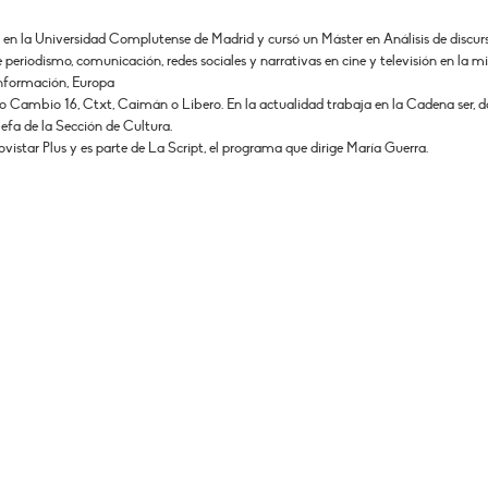
mo en la Universidad Complutense de Madrid y cursó un Máster en Análisis de discur
periodismo, comunicación, redes sociales y narrativas en cine y televisión en la 
Información, Europa
omo Cambio 16, Ctxt, Caimán o Libero. En la actualidad trabaja en la Cadena ser, 
jefa de la Sección de Cultura.
vistar Plus y es parte de La Script, el programa que dirige María Guerra.