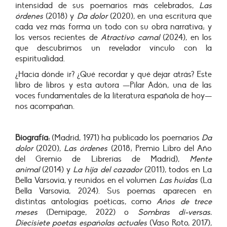
intensidad de sus poemarios más celebrados,
Las
órdenes
(2018) y
Da dolor
(2020), en una escritura que
cada vez más forma un todo con su obra narrativa; y
los versos recientes de
Atractivo carnal
(2024), en los
que descubrimos un revelador vínculo con la
espiritualidad.
¿Hacia dónde ir? ¿Qué recordar y qué dejar atrás? Este
libro de libros y esta autora —Pilar Adón, una de las
voces fundamentales de la literatura española de hoy—
nos acompañan.
Biografía:
(Madrid, 1971) ha publicado los poemarios
Da
dolor
(2020),
Las órdenes
(2018; Premio Libro del Año
del Gremio de Librerías de Madrid),
Mente
animal
(2014) y
La hija del cazador
(2011), todos en La
Bella Varsovia, y reunidos en el volumen
Las huidas
(La
Bella Varsovia, 2024). Sus poemas aparecen en
distintas antologías poéticas, como
Años de trece
meses
(Demipage, 2022) o
Sombras di-versas.
Diecisiete poetas españolas actuales
(Vaso Roto, 2017),