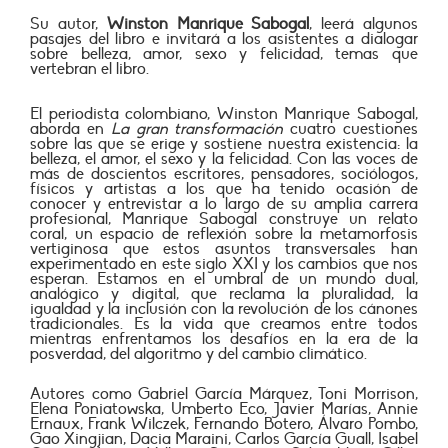
Su autor,
Winston Manrique Sabogal
, leerá algunos
pasajes del libro e invitará a los asistentes a dialogar
sobre belleza, amor, sexo y felicidad, temas que
vertebran el libro.
El periodista colombiano, Winston Manrique Sabogal,
aborda en
La gran transformación
cuatro cuestiones
sobre las que se erige y sostiene nuestra existencia: la
belleza, el amor, el sexo y la felicidad. Con las voces de
más de doscientos escritores, pensadores, sociólogos,
físicos y artistas a los que ha tenido ocasión de
conocer y entrevistar a lo largo de su amplia carrera
profesional, Manrique Sabogal construye un relato
coral, un espacio de reflexión sobre la metamorfosis
vertiginosa que estos asuntos transversales han
experimentado en este siglo XXI y los cambios que nos
esperan. Estamos en el umbral de un mundo dual,
analógico y digital, que reclama la pluralidad, la
igualdad y la inclusión con la revolución de los cánones
tradicionales. Es la vida que creamos entre todos
mientras enfrentamos los desafíos en la era de la
posverdad, del algoritmo y del cambio climático.
Autores como Gabriel García Márquez, Toni Morrison,
Elena Poniatowska, Umberto Eco, Javier Marías, Annie
Ernaux, Frank Wilczek, Fernando Botero, Álvaro Pombo,
Gao Xingjian, Dacia Maraini, Carlos García Guall, Isabel