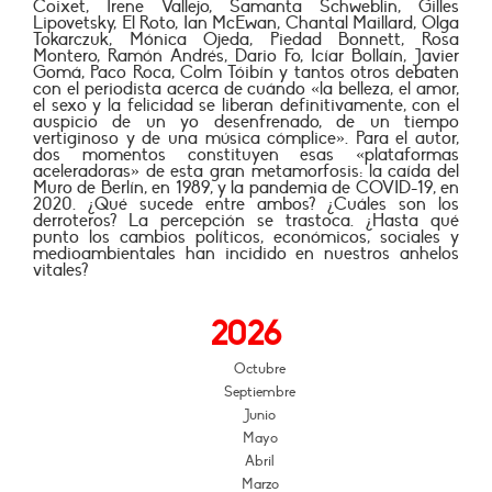
Coixet, Irene Vallejo, Samanta Schweblin, Gilles
Lipovetsky, El Roto, Ian McEwan, Chantal Maillard, Olga
Tokarczuk, Mónica Ojeda, Piedad Bonnett, Rosa
Montero, Ramón Andrés, Dario Fo, Icíar Bollaín, Javier
Gomá, Paco Roca, Colm Tóibín y tantos otros debaten
con el periodista acerca de cuándo «la belleza, el amor,
el sexo y la felicidad se liberan definitivamente, con el
auspicio de un yo desenfrenado, de un tiempo
vertiginoso y de una música cómplice». Para el autor,
dos momentos constituyen esas «plataformas
aceleradoras» de esta gran metamorfosis: la caída del
Muro de Berlín, en 1989, y la pandemia de COVID-19, en
2020. ¿Qué sucede entre ambos? ¿Cuáles son los
derroteros? La percepción se trastoca. ¿Hasta qué
punto los cambios políticos, económicos, sociales y
medioambientales han incidido en nuestros anhelos
vitales?
2026
Octubre
Septiembre
Junio
Mayo
Abril
Marzo