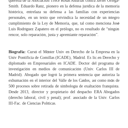
ó
querella de la Asociaci
n Trece Rosas Asturias contra Javier Ortega-
í
Smith. Eduardo Ranz, pionero en la defensa jur
dica de la memoria
ó
hist
rica, entrelaza su defensa a las familias con experiencias
í
personales, en un texto que reivindica la necesidad de un
ntegro
é
cumplimiento de la Ley de Memoria, que, tal como menciona Jos
í
ó
“
ú
Luis Rodr
guez Zapatero en el pr
logo, no es resultado de
ning
n
ó
ó
”
rencor, solo reparaci
n, justa y apremiante reparaci
n
.
í
ó
á
Biograf
a:
Curs
el M
ster Univ en Derecho de la Empresa en la
Univ Pontificia de Comillas (ICADE), Madrid. Es lic.en Derecho y
diplomado en Empresariales en ICADE. Doctor del programa de
ó
ó
investigaci
n en medios de comunicaci
n (Univ. Carlos III de
ó
Madrid). Abogado que logr
la primera sentencia que autoriza la
ó
í
í
á
exhumaci
n en el interior del Valle de los Ca
dos, as
como m
s de
í
ó
500 procesos sobre retirada de simbolog
a de exaltaci
n franquista.
Desde 2013, director y propietario del despacho ERA Abogados
(derecho laboral, civil y penal); prof. asociado de la Univ. Carlos
í
III-Fac. de Ciencias Pol
ticas.