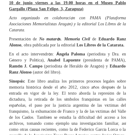
10 de junio viernes a las 19.00 horas en el Museo Pablo
Gargallo (Plaza San Felipe, 3, Zaragoza)
ó
Acto organizado en colaboraci
n con PAMA (Plataforma
ó
Asociaciones Memorialistas Arag
n) y la editorial Los Libros de la
Catarata.
ó
á
Presentaci
n de
No matar
s. Memoria Civil
de
Eduardo Ranz
Alonso
, obra publicada por la editorial
Los Libros de la Catarata.
á
Á
En el acto intervendr
n:
ngela Paloma
(periodista y Dra. en
é
í
G
nero y Pol
tica),
Anabel Lapuente
(presidenta de PAMA),
ó
ó
Ram
n J. Campo
(periodista de Heraldo de Arag
n) y
Eduardo
Ranz Alonso
(autor del libro).
Sinopsis:
Este libro analiza los primeros procesos legales sobre
ó
ñ
ñ
é
memoria hist
rica desde el a
o 2012, cinco a
os despu
s de la
ó
entrada en vigor de la ley. El texto aborda la represi
n de la
í
dictadura, la retirada de los s
mbolos franquistas en las calles
ñ
í
espa
olas, el paso por la justicia argentina de las v
ctimas del
ó
í
franquismo, la exhumaci
n de Franco y la de las v
ctimas del Valle
í
é
de los Ca
dos. Tambi
n se estudia la dificultad del acceso a los
ó
í
archivos, tomando como ejemplo una investigaci
n familiar, as
í
como otras causas recientes, como la de Federico Garc
a Lorca o la