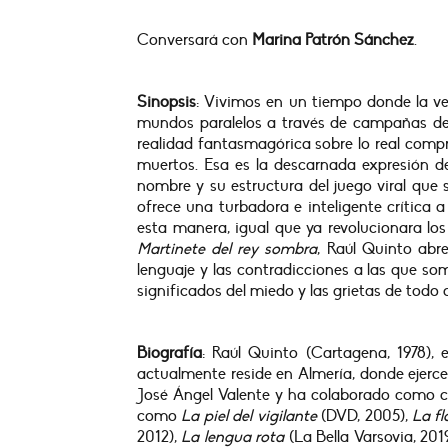
Conversará con
Marina Patrón Sánchez
.
Sinopsis
: Vivimos en un tiempo donde la ve
mundos paralelos a través de campañas de 
realidad fantasmagórica sobre lo real comp
muertos. Esa es la descarnada expresión del
nombre y su estructura del juego viral que
ofrece una turbadora e inteligente crític
esta manera, igual que ya revolucionara lo
Martinete del rey sombra
, Raúl Quinto abr
lenguaje y las contradicciones a las que som
significados del miedo y las grietas de todo 
Biografía
:
Raúl Quinto (Cartagena, 1978), 
actualmente reside en Almería, donde ejerce
José Ángel Valente y ha colaborado como c
como
La piel del vigilante
(DVD, 2005),
La fl
2012),
La lengua rota
(La Bella Varsovia, 20