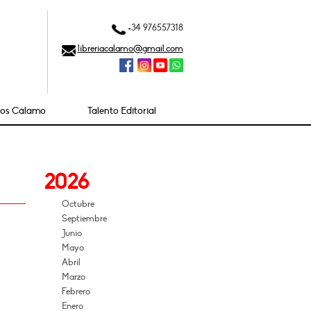
+34 976557318
libreriacalamo@gmail.com
ios Cálamo
Talento Editorial
2026
Octubre
Septiembre
Junio
Mayo
Abril
Marzo
Febrero
Enero