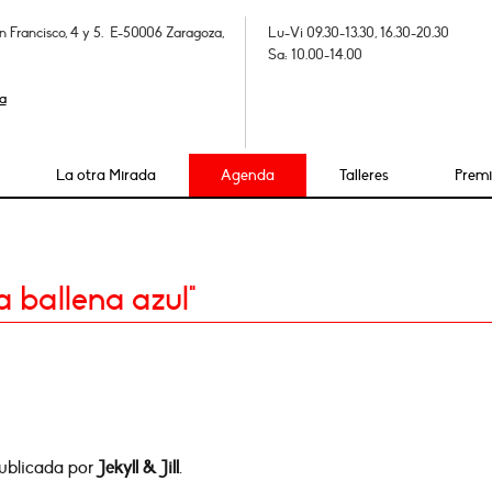
n Francisco, 4 y 5. E-50006 Zaragoza,
Lu-Vi 09.30-13.30, 16.30-20.30
Sa: 10.00-14.00
a
La otra Mirada
Agenda
Talleres
Prem
 ballena azul"
publicada por
Jekyll & Jill
.