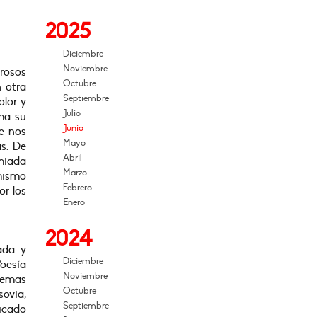
2025
Diciembre
Noviembre
grosos
Octubre
 otra
Septiembre
olor y
Julio
ma su
Junio
ue nos
Mayo
s. De
Abril
emiada
Marzo
mismo
Febrero
or los
Enero
2024
ada y
Diciembre
Poesía
Noviembre
poemas
Octubre
sovia,
Septiembre
licado