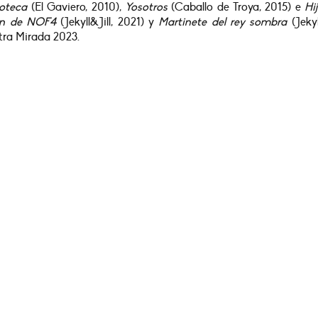
ioteca
(El Gaviero, 2010),
Yosotros
(Caballo de Troya, 2015) e
Hi
ón de NOF4
(Jekyll&Jill, 2021) y
Martinete del rey sombra
(Jekyl
Otra Mirada 2023.