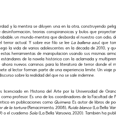
rdad y la mentira se diluyen una en la otra, construyendo peli
desinformación, teorías conspiranoicas y bulos que proyectan
robable, un mundo-mentira que desborda el nuestro con odio, d
 terror actual. Y sobre ese filo se lee
La ballena azul
, que to
 segó la vida de varios adolescentes en la década de 2010, y q
a a estas herramientas de manipulación usando sus mismas arma
s estándares de la novela histórica con la aclamada y multipr
e ahora nuevos caminos para la literatura de terror donde el 
ete al lector forman parte de una experiencia límite. Un viaje p
discurso sobre la realidad del que no se sale indemne.
es licenciado en Historia del Arte por la Universidad de Gran
 como profesor. Es uno de los coordinadores de la Facultad de 
rítico en publicaciones como
Quimera
. Es autor de libros de 
or de la tortura
(Renacimiento, 2008),
Ruido blanco
(La Bella Var
19) o el cuaderno
Sola
(La Bella Varsovia, 2020). También ha pub