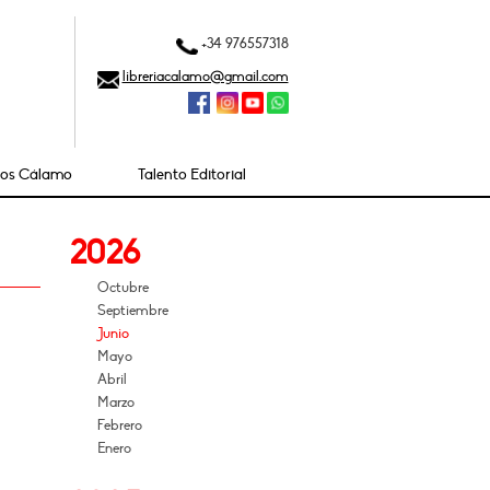
+34 976557318
libreriacalamo@gmail.com
ios Cálamo
Talento Editorial
2026
Octubre
Septiembre
Junio
Mayo
Abril
Marzo
Febrero
Enero