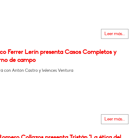
Leer más...
sco Ferrer Lerín presenta Casos Completos y
rno de campo
á con Antón Castro y Wences Ventura
Leer más...
Romero Collazos presenta Tristán "La ética del