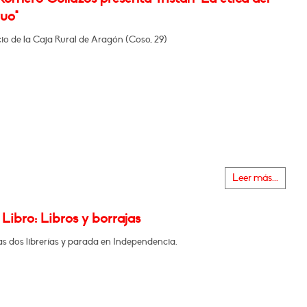
uo"
icio de la Caja Rural de Aragón (Coso, 29)
Leer más...
 Libro: Libros y borrajas
as dos librerías y parada en Independencia.