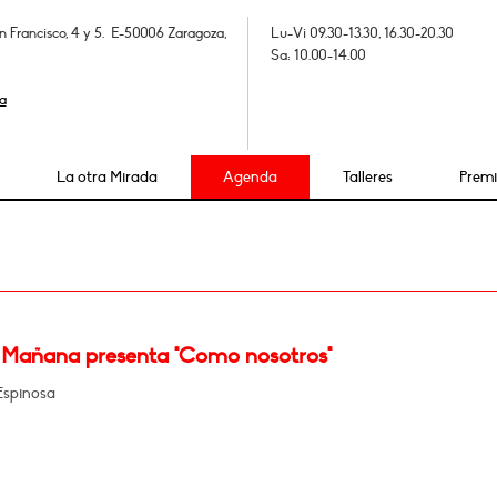
n Francisco, 4 y 5. E-50006 Zaragoza,
Lu-Vi 09.30-13.30, 16.30-20.30
Sa: 10.00-14.00
a
La otra Mirada
Agenda
Talleres
Prem
 Mañana presenta "Como nosotros"
Espinosa