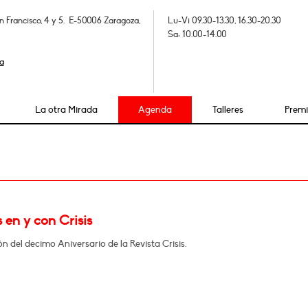
n Francisco, 4 y 5. E-50006 Zaragoza,
Lu-Vi 09.30-13.30, 16.30-20.30
Sa: 10.00-14.00
a
La otra Mirada
Agenda
Talleres
Prem
 en y con Crisis
n del decimo Aniversario de la Revista Crisis.