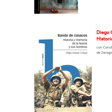
Diego 
Histor
con Conch
de Zarag