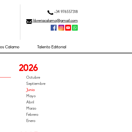
+34 976557318
libreriacalamo@gmail.com
ios Cálamo
Talento Editorial
2026
Octubre
Septiembre
Junio
Mayo
Abril
Marzo
Febrero
Enero