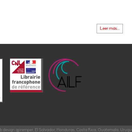
Leer más...
b design gpremper, El Salvador, Honduras, Costa Rica, Guatemala, Urug