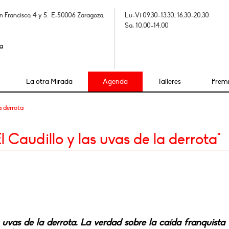
n Francisco, 4 y 5. E-50006 Zaragoza,
Lu-Vi 09.30-13.30, 16.30-20.30
Sa: 10.00-14.00
a
La otra Mirada
Agenda
Talleres
Prem
a derrota"
 Caudillo y las uvas de la derrota"
s uvas de la derrota. La verdad sobre la caída franquista 