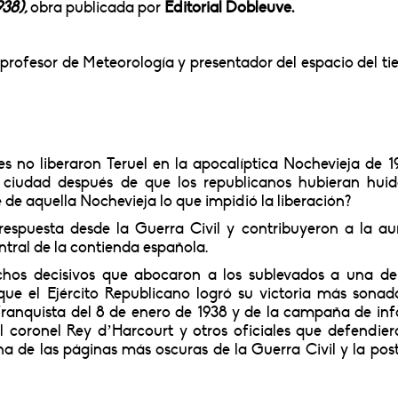
938),
obra publicada por
Editorial Dobleuve.
, profesor de Meteorología y presentador del espacio del t
s no liberaron Teruel en la apocalíptica Nochevieja de 1
a ciudad después de que los republicanos hubieran hui
de aquella Nochevieja lo que impidió la liberación?
respuesta desde la Guerra Civil y contribuyeron a la au
entral de la contienda española.
echos decisivos que abocaron a los sublevados a una de
 que el Ejército Republicano logró su victoria más sonad
a franquista del 8 de enero de 1938 y de la campaña de in
 coronel Rey d’Harcourt y otros oficiales que defendier
a de las páginas más oscuras de la Guerra Civil y la post