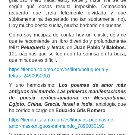
gracioso. Pero nada, estoy torpe y triste. Reírse de
según qué cosas resulta imposible. Demasiado
recuerdo que creía felizmente olvidado y que
súbitamente ha despertado (no tan súbitamente, no).
Hay mucha bestia suelta, mucha barbarie en puertas.
Como soy incapaz de contar hoy un chiste, déjame
que te recomiende un libro divertido y profundamente
feliz:
Peluquería y letras
, de
Juan Pablo Villalobos
.
101 páginas que se leen con la sonrisa en la boca,
que mira que es difícil.
https://tienda.calamo.com/es/libro/peluqueria-y-
letras_2450050061
Y uno hermosísimo:
Los poemas de amor más
antiguos del mundo. Las primeras manifestaciones
de poesía erótico-amatoria en Mesopotamia,
Egipto, China, Grecia, Israel e India
, antología que
ha corrido a cargo de
Eduardo Gris Romero
.
https://tienda.calamo.com/es/libro/los-poemas-de-
amor-mas-antiguos-del-mundo_7890030192