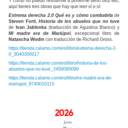
Y como no puedo resistirme a ponerme serio otra vez,
aquí tienes tres obras que hay que leer sí o sí:
Extrema derecha 2.0 Qué es y cómo combatirla
de
Steven Forti
,
Historia de los abuelos que no tuve
de
Ivan Jablonka
(traducción de Agustina Blanco) y
Mi madre era de Mariúpol
, excepcional libro de
Natascha Wodin
con traducción de Richard Gross.
https://tienda.calamo.com/es/libro/extrema-derecha-2-
0_3040300017
https://tienda.calamo.com/es/libro/historia-de-los-
abuelos-que-no-tuve_2450090090
https://tienda.calamo.com/es/libro/mi-madre-era-de-
mariupol_9740010115
2026
Junio