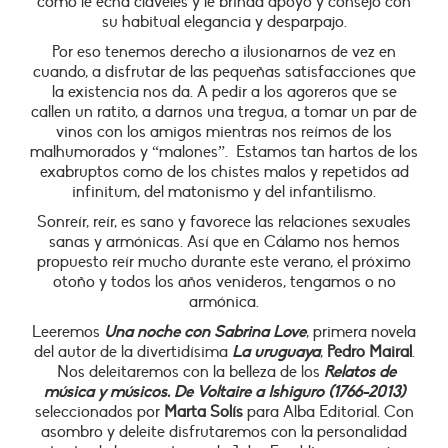
como le echa claveles y le brinda apoyo y consejo con
su habitual elegancia y desparpajo.
Por eso tenemos derecho a ilusionarnos de vez en
cuando, a disfrutar de las pequeñas satisfacciones que
la existencia nos da. A pedir a los agoreros que se
callen un ratito, a darnos una tregua, a tomar un par de
vinos con los amigos mientras nos reímos de los
malhumorados y “malones”. Estamos tan hartos de los
exabruptos como de los chistes malos y repetidos ad
infinitum, del matonismo y del infantilismo.
Sonreír, reír, es sano y favorece las relaciones sexuales
sanas y armónicas. Así que en Cálamo nos hemos
propuesto reír mucho durante este verano, el próximo
otoño y todos los años venideros, tengamos o no
armónica.
Leeremos
Una noche con Sabrina Love
, primera novela
del autor de la divertidísima
La uruguaya
,
Pedro Mairal
.
Nos deleitaremos con la belleza de los
Relatos de
música y músicos. De Voltaire a Ishiguro (1766-2013)
seleccionados por
Marta Solís
para Alba Editorial. Con
asombro y deleite disfrutaremos con la personalidad