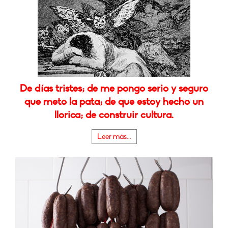
De días tristes; de me pongo serio y seguro
que meto la pata; de que estoy hecho un
llorica; de construir cultura.
Leer más...