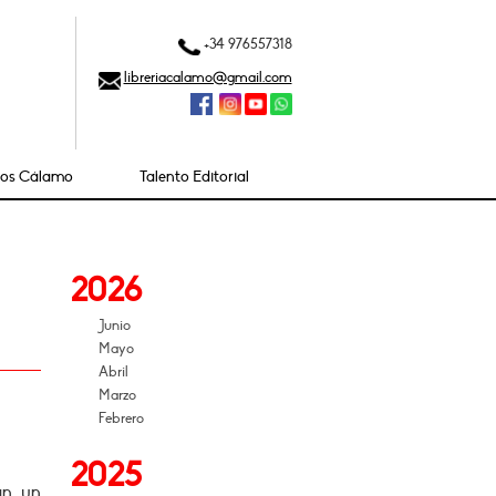
+34 976557318
libreriacalamo@gmail.com
ios Cálamo
Talento Editorial
2026
Junio
Mayo
Abril
Marzo
Febrero
2025
an un