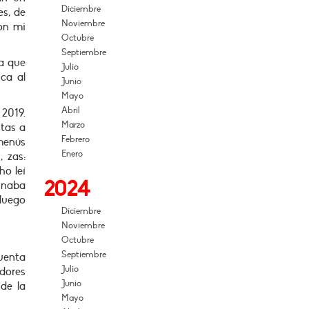
Diciembre
s, de
Noviembre
con mi
Octubre
Septiembre
a que
Julio
ica al
Junio
Mayo
Abril
 2019.
Marzo
tas a
Febrero
menús
Enero
 zas:
o leí
2024
inaba
luego
Diciembre
Noviembre
Octubre
Septiembre
uenta
Julio
dores
Junio
 de la
Mayo