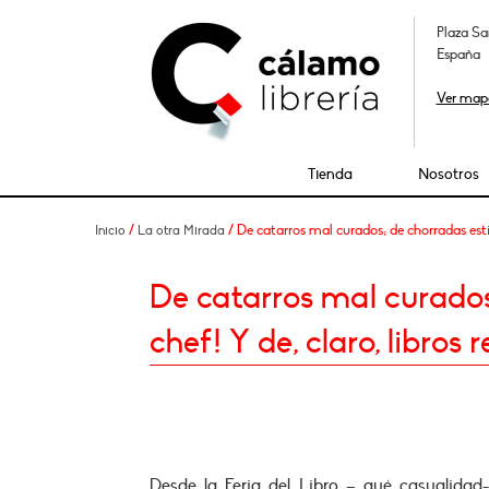
Plaza Sa
España
Ver map
Tienda
Nosotros
/
/ De catarros mal curados; de chorradas estiv
Inicio
La otra Mirada
De catarros mal curados;
chef! Y de, claro, libro
Desde la Feria del Libro – qué casualidad