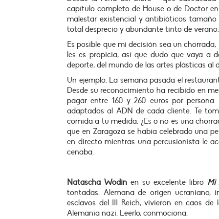
capítulo completo de House o de Doctor en 
malestar existencial y antibióticos tamaño
total desprecio y abundante tinto de verano.
Es posible que mi decisión sea un chorrada
les es propicia, así que dudo que vaya a de
deporte, del mundo de las artes plásticas al 
Un ejemplo. La semana pasada el restaurant
Desde su reconocimiento ha recibido en me
pagar entre 160 y 260 euros por persona
adaptados al ADN de cada cliente. Te toma
comida a tu medida. ¿Es o no es una chorr
que en Zaragoza se había celebrado una pe
en directo mientras una percusionista le 
cenaba.
Natascha Wodin
en su excelente libro
Mi 
tontadas. Alemana de origen ucraniano, in
esclavos del III Reich, vivieron en caos de l
Alemania nazi. Leerlo, conmociona.