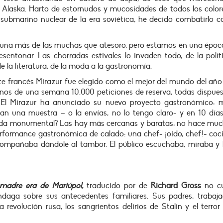
Alaska. Harto de estornudos y mucosidades de todos los colore
 submarino nuclear de la era soviética, he decido combatirlo 
, una más de las muchas que atesoro, pero estamos en una époc
sentonar. Las chorradas estivales lo invaden todo, de la polít
de la literatura, de la moda a la gastronomía.
e francés Mirazur fue elegido como el mejor del mundo del año
nos de una semana 10.000 peticiones de reserva, todas dispues
. El Mirazur ha anunciado su nuevo proyecto gastronómico: 
n una muestra – o la envías, no lo tengo claro- y en 10 días,
ada monumental? Las hay más cercanas y baratas: no hace much
rformance gastronómica de calado: una chef- ¡oído, chef!- coc
acompañaba dándole al tambor. El público escuchaba, miraba y 
madre era de Mariúpol,
traducido por de
Richard Gross
no c
daga sobre sus antecedentes familiares. Sus padres, trabaja
a revolución rusa, los sangrientos delirios de Stalin y el terror