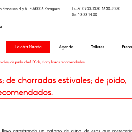
n Francisco, 4 y 5. E-50006 Zaragoza,
Lu-Vi 09.30-13.30, 16.30-20.30
Sa: 10.00-14.00
a
La otra Mirada
Agenda
Talleres
Prem
ales; de ¡oído, chef! Y de, claro, libros recomendados.
 de chorradas estivales; de ¡oído,
s recomendados.
- llevo arrastrando un catarro de aúpa, de esos que merecerí