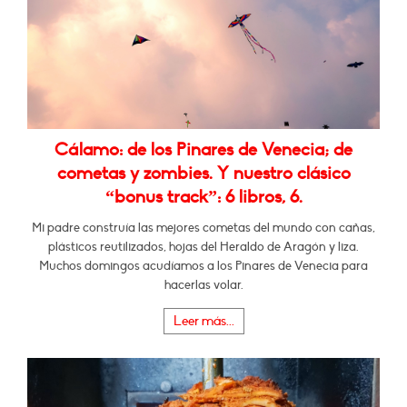
Cálamo: de los Pinares de Venecia; de
cometas y zombies. Y nuestro clásico
“bonus track”: 6 libros, 6.
Mi padre construía las mejores cometas del mundo con cañas,
plásticos reutilizados, hojas del Heraldo de Aragón y liza.
Muchos domingos acudíamos a los Pinares de Venecia para
hacerlas volar.
Leer más...