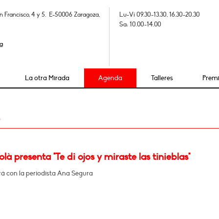
n Francisco, 4 y 5. E-50006 Zaragoza,
Lu-Vi 09.30-13.30, 16.30-20.30
Sa: 10.00-14.00
a
La otra Mirada
Agenda
Talleres
Prem
3
olà presenta "Te di ojos y miraste las tinieblas"
á con la periodista Ana Segura