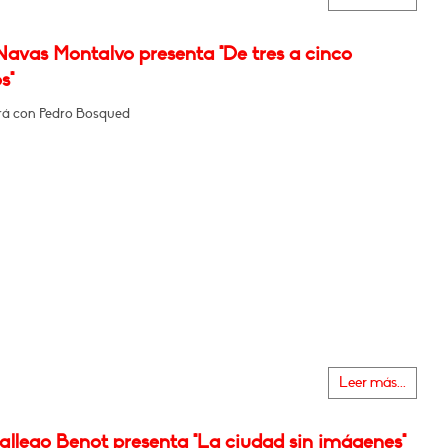
Navas Montalvo presenta "De tres a cinco
s"
á con Pedro Bosqued
Leer más...
allego Benot presenta "La ciudad sin imágenes"