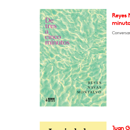
Reyes 
minuto
Conversar
Juan G