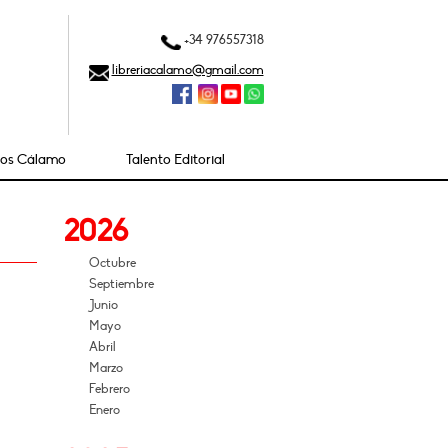
+34 976557318
libreriacalamo@gmail.com
ios Cálamo
Talento Editorial
2026
Octubre
Septiembre
Junio
Mayo
Abril
Marzo
Febrero
Enero