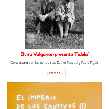
Elvira Valgañón presenta "Fidela"
Conversará con las periodistas Esther Pascual y Paula Figols
Leer más...