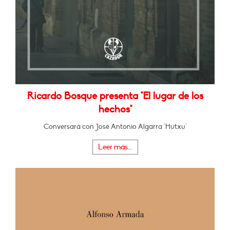
Ricardo Bosque presenta "El lugar de los
hechos"
Conversará con José Antonio Algarra "Hutxu"
Leer más...