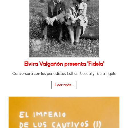
Elvira Valgañón presenta "Fidela"
Conversará con las periodistas Esther Pascual y Paula Figols
Leer más...