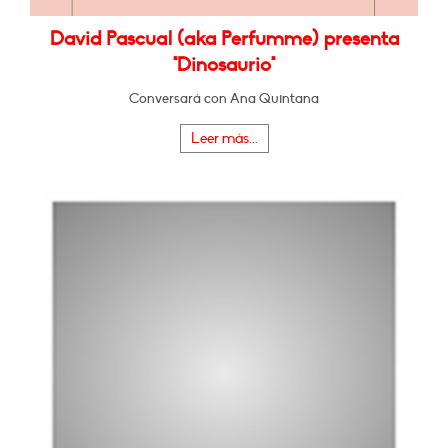
David Pascual (aka Perfumme) presenta
"Dinosaurio"
Conversará con Ana Quintana
Leer más...