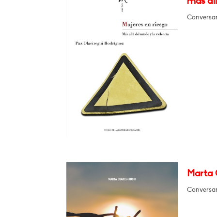
más all
Conversar
Marta G
Conversar