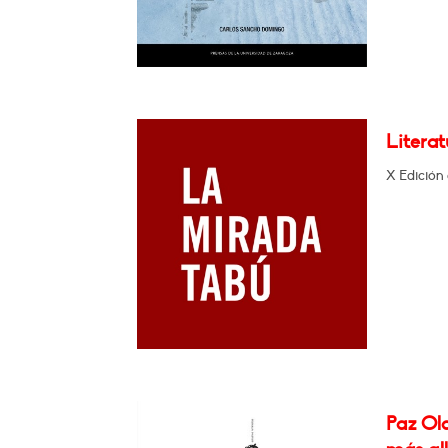
Literat
X Edición 
Paz Ola