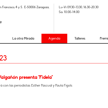
n Francisco, 4 y 5. E-50006 Zaragoza,
Lu-Vi 09.30-13.30, 16.30-20.30
Sa: 10.00-14.00
a
La otra Mirada
Agenda
Talleres
Prem
23
Valgañón presenta "Fidela"
 con las periodistas Esther Pascual y Paula Figols