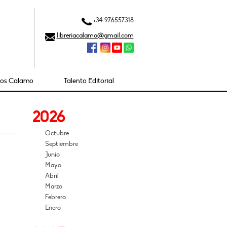
+34 976557318
libreriacalamo@gmail.com
ios Cálamo
Talento Editorial
2026
Octubre
Septiembre
Junio
Mayo
Abril
Marzo
Febrero
Enero