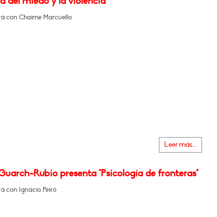
á del miedo y la violencia"
á con Chaime Marcuello
Leer más...
uarch-Rubio presenta "Psicología de fronteras"
á con Ignacio Peiró