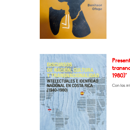
Present
transna
1980)"
Con las in