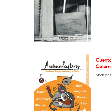
Cuenta
Cálamo
Niñas y ni