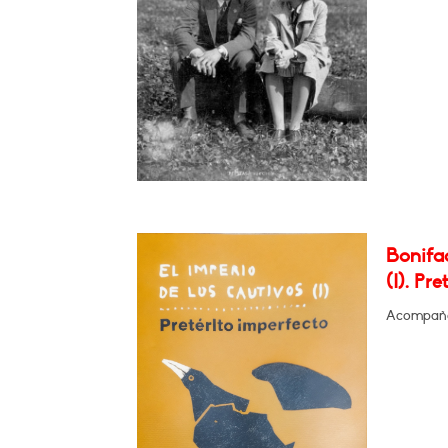
Bonifac
(I). Pr
Acompañad